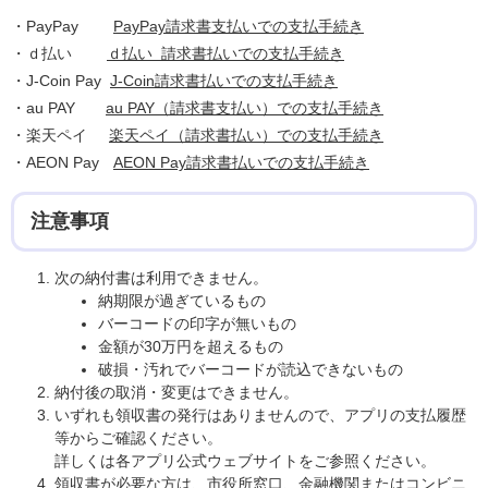
・PayPay
PayPay請求書支払いでの支払手続き
・ｄ払い
ｄ払い 請求書払いでの支払手続き
・J-Coin Pay
J-Coin請求書払いでの支払手続き
・au PAY
au PAY（請求書支払い）での支払手続き
・楽天ペイ
楽天ペイ（請求書払い）での支払手続き
・AEON Pay
AEON Pay請求書払いでの支払手続き
注意事項
次の納付書は利用できません。
納期限が過ぎているもの
バーコードの印字が無いもの
金額が30万円を超えるもの
破損・汚れでバーコードが読込できないもの
納付後の取消・変更はできません。
いずれも領収書の発行はありませんので、アプリの支払履歴
等からご確認ください。
詳しくは各アプリ公式ウェブサイトをご参照ください。
領収書が必要な方は、市役所窓口、金融機関またはコンビニ