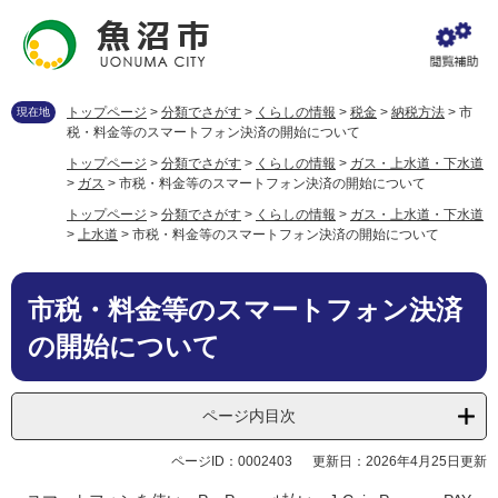
ペ
メ
ー
ニ
ジ
ュ
の
ー
先
を
トップページ
>
分類でさがす
>
くらしの情報
>
税金
>
納税方法
>
市
現在地
頭
飛
税・料金等のスマートフォン決済の開始について
で
ば
トップページ
>
分類でさがす
>
くらしの情報
>
ガス・上水道・下水道
す
し
>
ガス
>
市税・料金等のスマートフォン決済の開始について
。
て
トップページ
>
分類でさがす
>
くらしの情報
>
ガス・上水道・下水道
本
>
上水道
>
市税・料金等のスマートフォン決済の開始について
文
へ
本
市税・料金等のスマートフォン決済
文
の開始について
ページ内目次
ページID：0002403
更新日：2026年4月25日更新