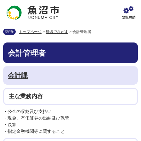
ペ
メ
ー
ニ
ジ
ュ
の
ー
先
を
トップページ
>
組織でさがす
>
会計管理者
現在地
頭
飛
で
ば
本
す
し
会計管理者
文
。
て
本
文
会計課
へ
主な業務内容
・公金の収納及び支払い
・現金、有価証券の出納及び保管
・決算
・指定金融機関等に関すること