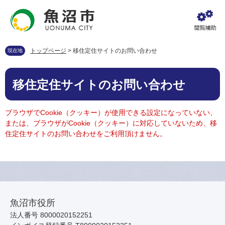
ペ
メ
ー
ニ
ジ
ュ
の
ー
先
を
トップページ
>
移住定住サイトのお問い合わせ
現在地
頭
飛
で
ば
本
す
し
移住定住サイトのお問い合わせ
文
。
て
本
文
ブラウザでCookie（クッキー）が使用できる設定になっていない、
へ
または、ブラウザがCookie（クッキー）に対応していないため、移
住定住サイトのお問い合わせをご利用頂けません。
魚沼市役所
法人番号 8000020152251