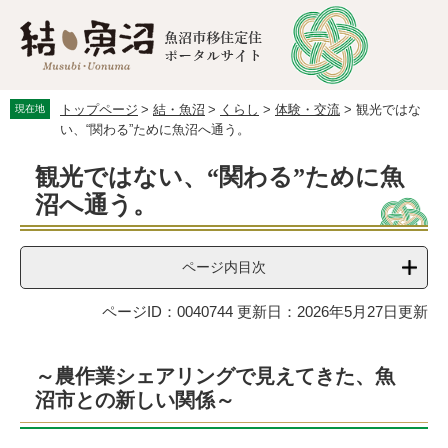
ペ
メ
ー
ニ
ジ
ュ
の
ー
先
を
トップページ
>
結・魚沼
>
くらし
>
体験・交流
>
観光ではな
現在地
頭
飛
い、“関わる”ために魚沼へ通う。
で
ば
す。
し
本
観光ではない、“関わる”ために魚
て
文
本
沼へ通う。
文
へ
ページ内目次
ページID：0040744
更新日：2026年5月27日更新
～農作業シェアリングで見えてきた、魚
沼市との新しい関係～