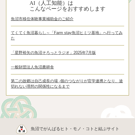
AI（人工知能）は
こんなページをおすすめします
魚沼市移住体験事業補助金のご紹介
てくてく魚沼暮らし～「Farm stay魚沼ヒミツ基地」へ行ってみ
た
「星野裕矢の魚沼そろっとラジオ」2025年7月版
一般財団法人魚沼農耕舎
第二の故郷は自己成長の場 ‐個のつながりが官学連携となり、途
切れない理想の関係性になるまで
魚沼でがんばるヒト・モノ・コトと結ぶサイト