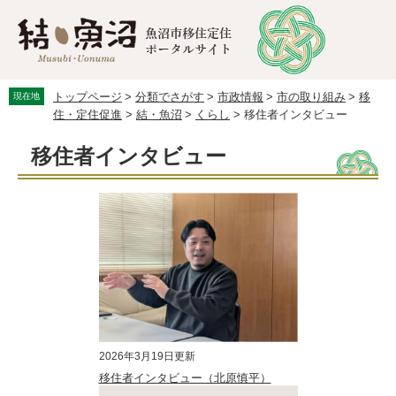
ペ
メ
ー
ニ
ジ
ュ
の
ー
先
を
トップページ
>
分類でさがす
>
市政情報
>
市の取り組み
>
移
現在地
頭
飛
住・定住促進
>
結・魚沼
>
くらし
>
移住者インタビュー
で
ば
す。
し
本
移住者インタビュー
て
文
本
文
へ
2026年3月19日更新
移住者インタビュー（北原慎平）