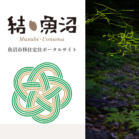
ペ
メ
ー
ニ
ジ
ュ
の
ー
先
を
頭
飛
で
ば
す。
し
て
本
文
へ