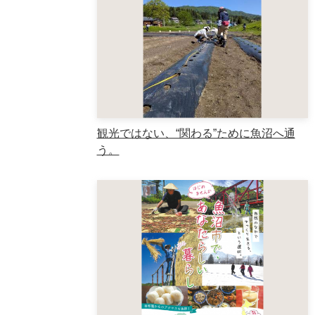
観光ではない、“関わる”ために魚沼へ通
う。