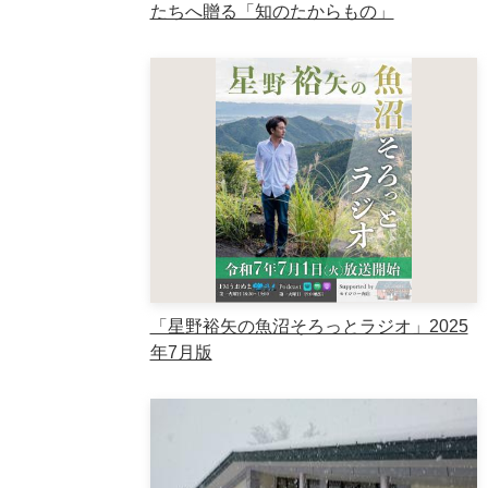
たちへ贈る「知のたからもの」
「星野裕矢の魚沼そろっとラジオ」2025
年7月版