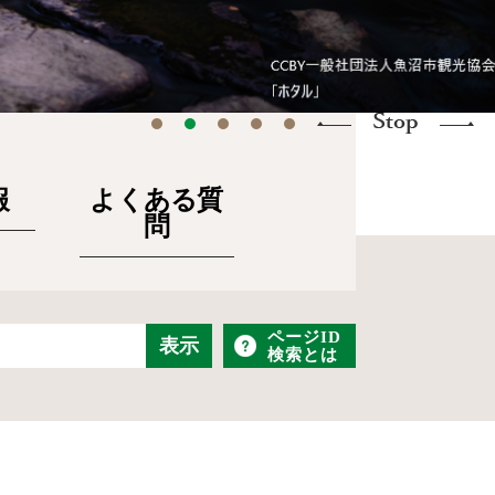
報
よくある質
問
ページID
検索とは