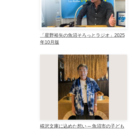
「星野裕矢の魚沼そろっとラジオ」2025
年10月版
椛沢文庫に込めた想い ─ 魚沼市の子ども