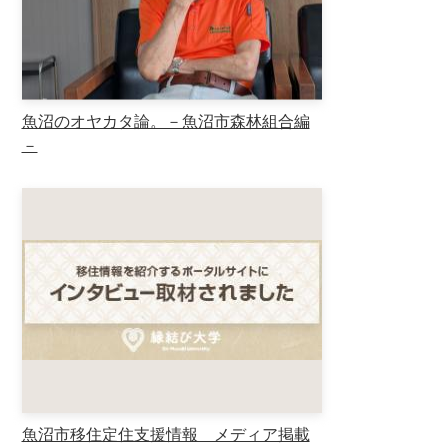
魚沼のオヤカタ論。－魚沼市森林組合編
－
魚沼市移住定住支援情報 メディア掲載