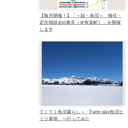
【毎月開催！】「～結・魚沼～ 移住・
定住相談会in東京（＠有楽町）」を開催
します
てくてく魚沼暮らし～「Farm stay魚沼ヒ
ミツ基地」へ行ってみた