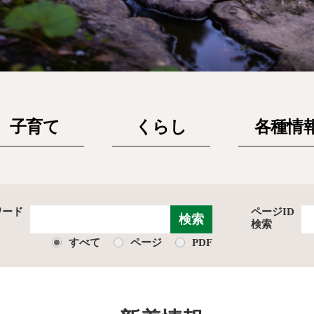
子育て
くらし
各種情
ワード
ページID
検索
Google
すべて
ページ
PDF
カ
ス
タ
ム
検