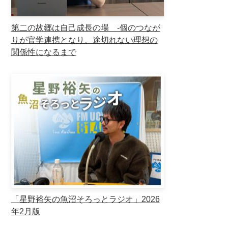
第二の故郷は自己成長の場 ‐個のつなが
りが官学連携となり、途切れない理想の
関係性になるまで
「星野裕矢の魚沼そろっとラジオ」2026
年2月版