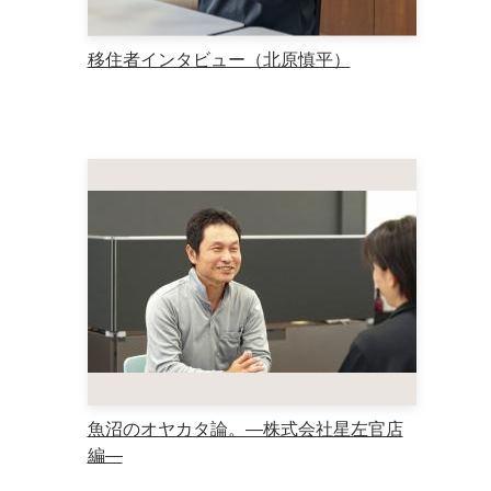
移住者インタビュー（北原慎平）
魚沼のオヤカタ論。―株式会社星左官店
編―