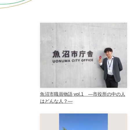
本
文
魚沼市職員物語 vol.1 ―市役所の中の人
はどんな人？―