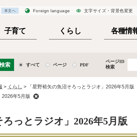
Foreign language
文字サイズ・背景色変更
本文へ
子育て
くらし
各種情
ページID
すべて
ページ
PDF
検索
報
>
くらし
>
「星野裕矢の魚沼そろっとラジオ」2026年5月版
026年5月版
ろっとラジオ」2026年5月版