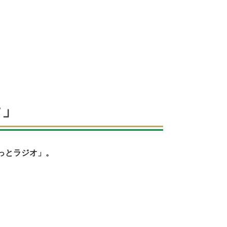
オ」
っとラジオ」。