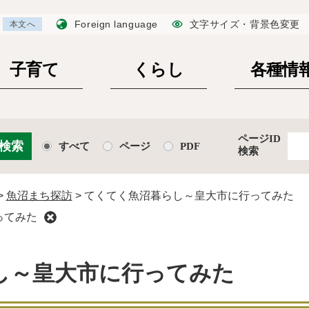
Foreign language
文字サイズ・背景色変更
本文へ
子育て
くらし
各種情
ページID
すべて
ページ
PDF
検索
>
魚沼まち探訪
>
てくてく魚沼暮らし～皇大市に行ってみた
ってみた
し～皇大市に行ってみた