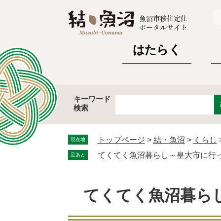
ペ
メ
ー
ニ
ジ
ュ
の
ー
はたらく
先
を
頭
飛
で
ば
す。
し
キーワード
て
検索
Google
本
カ
文
ス
へ
トップページ
>
結・魚沼
>
くらし
現在地
タ
てくてく魚沼暮らし～皇大市に行
足あと
ム
検
索
てくてく魚沼暮ら
本
文