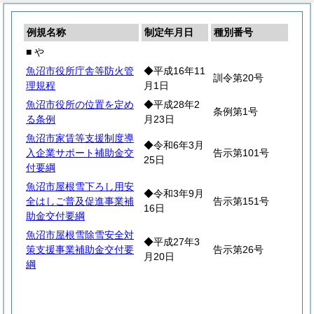
例規名称
制定年月日
種別番号
■ や
魚沼市役所庁舎等防火管
◆平成16年11
訓令第20号
理規程
月1日
魚沼市役所の位置を定め
◆平成28年2
条例第1号
る条例
月23日
魚沼市家賃等支援制度導
◆令和6年3月
入企業サポート補助金交
告示第101号
25日
付要綱
魚沼市屋根雪下ろし用安
◆令和3年9月
全はしご普及促進事業補
告示第151号
16日
助金交付要綱
魚沼市屋根雪除雪安全対
◆平成27年3
策支援事業補助金交付要
告示第26号
月20日
綱