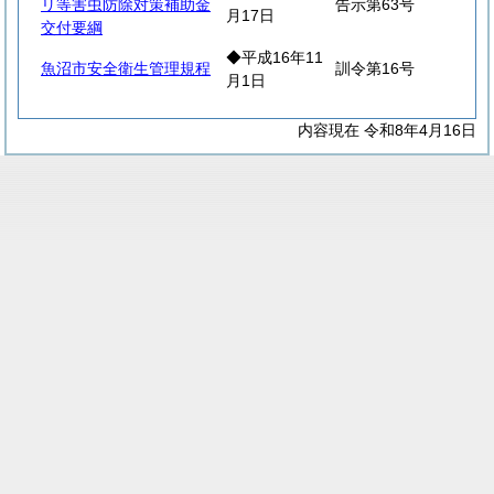
リ等害虫防除対策補助金
告示第63号
月17日
交付要綱
◆平成16年11
魚沼市安全衛生管理規程
訓令第16号
月1日
内容現在 令和8年4月16日