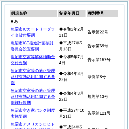
例規名称
制定年月日
種別番号
■ あ
魚沼市ICカードリーダラ
◆令和2年2月
告示第22号
イタ貸付要綱
21日
魚沼市ICT推進計画検討
◆平成27年5
告示第69号
委員会設置要綱
月13日
魚沼市空家等解体補助金
◆令和5年7月
告示第157号
交付要綱
4日
魚沼市空家等の適正管理
◆令和4年3月
及び有効活用に関する条
条例第8号
22日
例
魚沼市空家等の適正管理
◆令和4年3月
及び有効活用に関する条
規則第13号
22日
例施行規則
魚沼市空き家バンク制度
◆平成27年10
告示第121号
実施要綱
月21日
魚沼市アメリカシロヒト
◆平成24年5