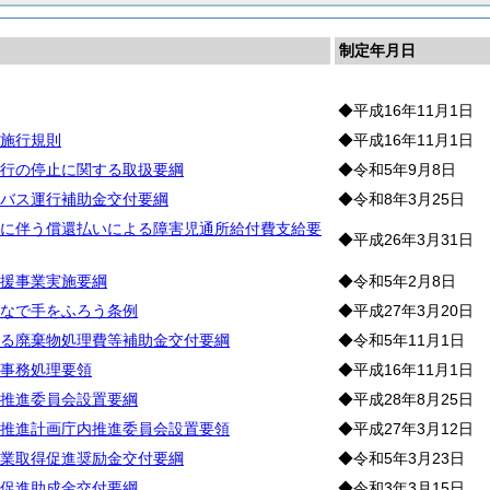
制定年月日
◆平成16年11月1日
施行規則
◆平成16年11月1日
行の停止に関する取扱要綱
◆令和5年9月8日
バス運行補助金交付要綱
◆令和8年3月25日
に伴う償還払いによる障害児通所給付費支給要
◆平成26年3月31日
援事業実施要綱
◆令和5年2月8日
なで手をふろう条例
◆平成27年3月20日
る廃棄物処理費等補助金交付要綱
◆令和5年11月1日
事務処理要領
◆平成16年11月1日
推進委員会設置要綱
◆平成28年8月25日
推進計画庁内推進委員会設置要領
◆平成27年3月12日
業取得促進奨励金交付要綱
◆令和5年3月23日
促進助成金交付要綱
◆令和3年3月15日