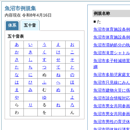
魚沼市例規集
例規名称
内容現在 令和8年4月16日
■ た
体系
五十音
魚沼市体育施設条例
五十音表
魚沼市体育施設条例
あ
い
う
え
お
魚沼市滞納処分の執
か
き
く
け
こ
魚沼市滝雲シャトル
さ
し
す
せ
そ
魚沼市多子軽減措置
綱
た
ち
つ
て
と
な
に
ぬ
ね
の
魚沼市多胎児家庭支
は
ひ
ふ
へ
ほ
魚沼市只見線にみん
ま
み
む
め
も
魚沼市建物火災に係
や
ゆ
よ
魚沼市談合情報対応
ら
り
る
れ
ろ
魚沼市男女共同参画
わ
を
ん
魚沼市男女共同参画
魚沼市男性の育児休
魚沼市団体旅行誘客