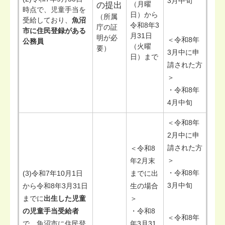
3月中旬
（月曜
の提出
時点で、児童手当を
日）から
（所属
受給しており、
魚沼
令和8年3
庁の証
市に住民登録がある
月31日
明が必
＜令和8年
公務員
（火曜
要）
3月中に申
日）まで
請された方
＞
・令和8年
4月中旬
＜令和8年
2月中に申
請された方
＜令和8
＞
年2月末
・令和8年
(3)令和7年10月1日
までに出
3月中旬
から令和8年3月31日
生の場合
までに
出生した児童
＞
の児童手当受給者
・令和8
＜令和8年
で、魚沼市に住民登
年3月31