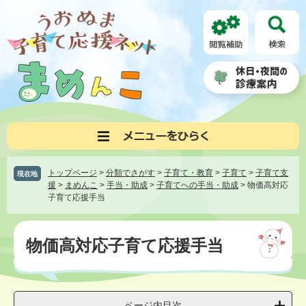
ペ
メ
ー
ニ
ジ
ュ
の
ー
先
を
頭
飛
で
ば
す。
し
て
本
文
へ
トップページ
>
分類でさがす
>
子育て・教育
>
子育て
>
子育て支
現在地
援
>
まめんこ
>
手当・助成
>
子育てへの手当・助成
>
物価高対応
子育て応援手当
本
文
物価高対応子育て応援手当
ページ内目次