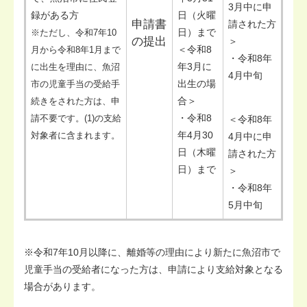
3月中に申
録がある方
日（火曜
申請書
請された方
日）まで
※ただし、令和7年10
の提出
＞
＜令和8
月から令和8年1月まで
・令和8年
年3月に
に出生を理由に、魚沼
4月中旬
出生の場
市の児童手当の受給手
合＞
続きをされた方は、申
・令和8
請不要です。(1)の支給
＜令和8年
年4月30
対象者に含まれます。
4月中に申
日（木曜
請された方
日）まで
＞
・令和8年
5月中旬
※令和7年10月以降に、離婚等の理由により新たに魚沼市で
児童手当の受給者になった方は、申請により支給対象となる
場合があります。