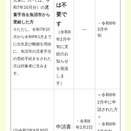
児童については、令
は不
和7年10月分）の
児
要で
童手当を魚沼市から
受給した方
す
・令和8年
―
3月中
※ただし、令和7年10
（令和8
旬
月から令和8年1月まで
年2月中
に出生及び離婚を理由
旬に支
に、魚沼市の児童手当
給のお
の受給手続きをされた
知らせ
方は対象者に含みま
を発送
す。
しま
す）
＜令和8年
2月中に申
請された方
＞
・令和8
・令和8年
申請書
年2月2日
(2)令和7年9月30日