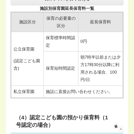
施設別保育園延長保育料一覧
保育の必要量の
施設区分
延長保育料
区分
保育標準時間認
0円
定
公立保育園
朝7時半以前または夕
(認定こども園
方17時30分以降に利
含)
保育短時間認定
用される場合、100
円/日
私立保育園
施設に直接お問い合わせください。
（4）認定こども園の預かり保育料（1
号認定の場合）