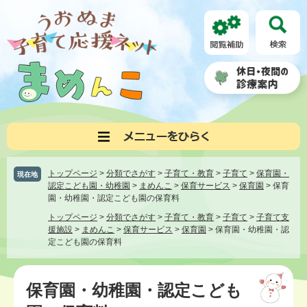
ペ
メ
ー
ニ
ジ
ュ
の
ー
先
を
頭
飛
で
ば
す。
し
て
本
文
へ
トップページ
>
分類でさがす
>
子育て・教育
>
子育て
>
保育園・
現在地
認定こども園・幼稚園
>
まめんこ
>
保育サービス
>
保育園
>
保育
園・幼稚園・認定こども園の保育料
トップページ
>
分類でさがす
>
子育て・教育
>
子育て
>
子育て支
援施設
>
まめんこ
>
保育サービス
>
保育園
>
保育園・幼稚園・認
定こども園の保育料
本
文
保育園・幼稚園・認定こども