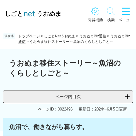
ペ
メ
ー
ニ
ジ
ュ
の
ー
先
を
頭
飛
トップページ
>
しごとNetうおぬま
>
うおぬまBiz通信
>
うおぬまBiz
現在地
で
ば
通信
>
うおぬま移住ストーリー～魚沼のくらしとしごと～
す。
し
て
本
本
文
うおぬま移住ストーリー～魚沼の
文
くらしとしごと～
へ
ページ内目次
ページID：0022493
更新日：2024年6月5日更新
魚沼で、働きながら暮らす。