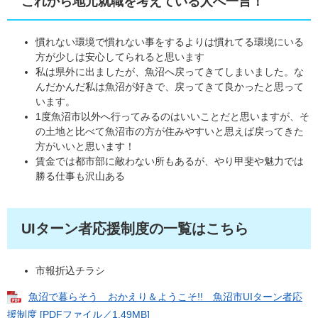
これから地元就職を考えている人へ一言！
慣れない環境で慣れない事をするよりは慣れてる環境にいる
方が少しは安心してられると思います
私は県外に出ましたが、魚沼へ戻ってきてしまいました。な
んだかんだ私は魚沼が好きで、戻ってきて良かったと思って
います。
1度魚沼市以外へ行ってみるのはいいことだと思いますが、そ
の土地と比べて魚沼市の方が住みやすいと思えば戻ってきた
方がいいと思います！
賃金では都市部に敵わない所もあるが、やり甲斐や魅力では
勝る仕事も沢山ある
UIターン者応援制度の一覧はこちら
市報折込チラシ
魚沼で暮らそう おかえり＆ようこそ!! 魚沼市UIターン者応
援制度 [PDFファイル／1.49MB]