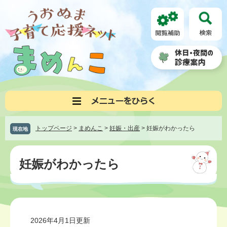
ペ
メ
ー
ニ
ジ
ュ
の
ー
先
を
頭
飛
で
ば
す。
し
て
本
文
へ
トップページ
>
まめんこ
>
妊娠・出産
>
妊娠がわかったら
現在地
本
文
妊娠がわかったら
2026年4月1日更新