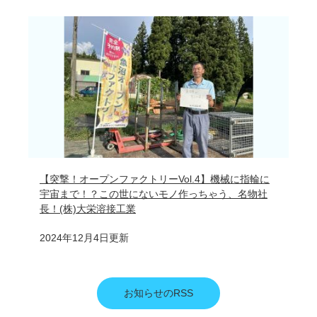
【突撃！オープンファクトリーVol.4】機械に指輪に
宇宙まで！？この世にないモノ作っちゃう、名物社
長！(株)大栄溶接工業
2024年12月4日更新
お知らせのRSS