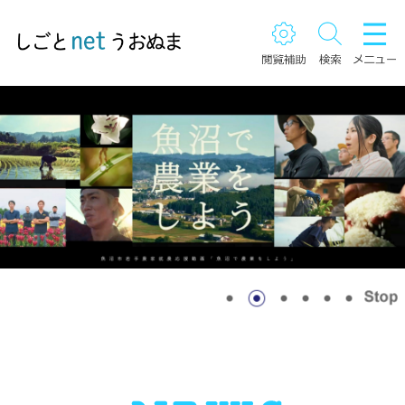
ペ
メ
ー
ニ
ジ
ュ
の
ー
先
を
頭
飛
で
ば
す。
し
て
本
文
へ
本
文