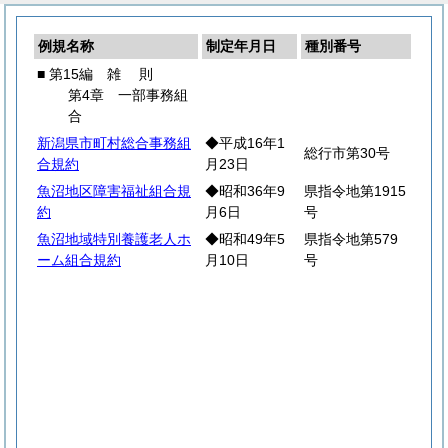
例規名称
制定年月日
種別番号
■ 第15編
雑
則
第4章 一部事務組
合
新潟県市町村総合事務組
◆平成16年1
総行市第30号
合規約
月23日
魚沼地区障害福祉組合規
◆昭和36年9
県指令地第1915
約
月6日
号
魚沼地域特別養護老人ホ
◆昭和49年5
県指令地第579
ーム組合規約
月10日
号