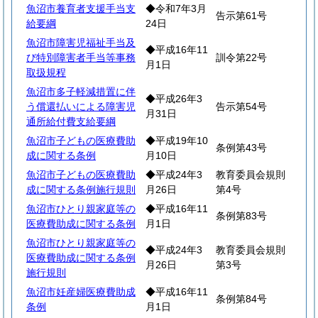
魚沼市養育者支援手当支
◆令和7年3月
告示第61号
給要綱
24日
魚沼市障害児福祉手当及
◆平成16年11
び特別障害者手当等事務
訓令第22号
月1日
取扱規程
魚沼市多子軽減措置に伴
◆平成26年3
う償還払いによる障害児
告示第54号
月31日
通所給付費支給要綱
魚沼市子どもの医療費助
◆平成19年10
条例第43号
成に関する条例
月10日
魚沼市子どもの医療費助
◆平成24年3
教育委員会規則
成に関する条例施行規則
月26日
第4号
魚沼市ひとり親家庭等の
◆平成16年11
条例第83号
医療費助成に関する条例
月1日
魚沼市ひとり親家庭等の
◆平成24年3
教育委員会規則
医療費助成に関する条例
月26日
第3号
施行規則
魚沼市妊産婦医療費助成
◆平成16年11
条例第84号
条例
月1日