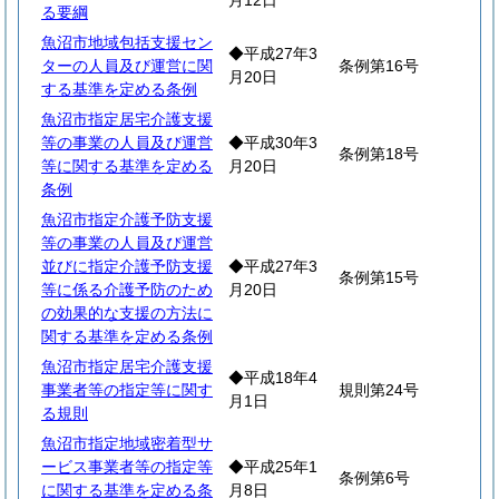
月12日
る要綱
魚沼市地域包括支援セン
◆平成27年3
ターの人員及び運営に関
条例第16号
月20日
する基準を定める条例
魚沼市指定居宅介護支援
等の事業の人員及び運営
◆平成30年3
条例第18号
等に関する基準を定める
月20日
条例
魚沼市指定介護予防支援
等の事業の人員及び運営
並びに指定介護予防支援
◆平成27年3
条例第15号
等に係る介護予防のため
月20日
の効果的な支援の方法に
関する基準を定める条例
魚沼市指定居宅介護支援
◆平成18年4
事業者等の指定等に関す
規則第24号
月1日
る規則
魚沼市指定地域密着型サ
ービス事業者等の指定等
◆平成25年1
条例第6号
に関する基準を定める条
月8日