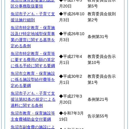
魚沼市保育必要量の認定
◆平成27年3
教育委員会告示
区分事務取扱要領
月20日
第5号
魚沼市子ども・子育て支
◆平成26年10
教育委員会規則
援法施行細則
月3日
第2号
魚沼市特定教育・保育施
設及び特定地域型保育事
◆平成26年10
条例第31号
業の運営に関する基準を
月3日
定める条例
魚沼市特定教育・保育等
◆平成27年4
教育委員会告示
に要する費用の額の算定
月1日
第10号
に係る手続に関する要綱
魚沼市立教育・保育施設
◆平成30年2
教育委員会告示
に係る施設型給付費等を
月1日
第1号
定める要綱
魚沼市子ども・子育て支
◆平成27年3
援法第82条の規定による
条例第21号
月20日
過料に関する条例
魚沼市教育・保育施設等
◆令和7年3月
告示第55号
主食費補助金交付要綱
19日
魚沼市副食費の施設によ