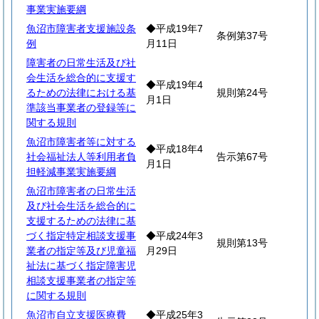
事業実施要綱
魚沼市障害者支援施設条
◆平成19年7
条例第37号
例
月11日
障害者の日常生活及び社
会生活を総合的に支援す
◆平成19年4
るための法律における基
規則第24号
月1日
準該当事業者の登録等に
関する規則
魚沼市障害者等に対する
◆平成18年4
社会福祉法人等利用者負
告示第67号
月1日
担軽減事業実施要綱
魚沼市障害者の日常生活
及び社会生活を総合的に
支援するための法律に基
づく指定特定相談支援事
◆平成24年3
規則第13号
業者の指定等及び児童福
月29日
祉法に基づく指定障害児
相談支援事業者の指定等
に関する規則
魚沼市自立支援医療費
◆平成25年3