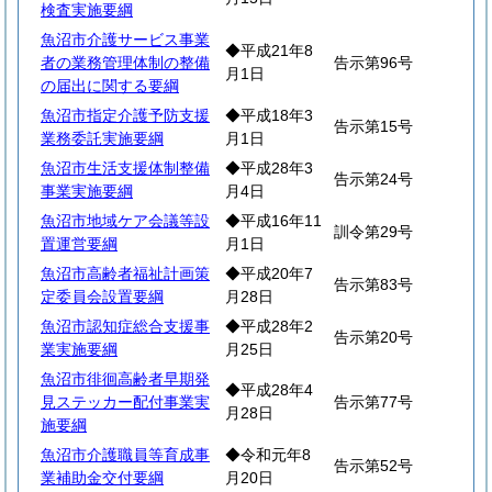
検査実施要綱
魚沼市介護サービス事業
◆平成21年8
者の業務管理体制の整備
告示第96号
月1日
の届出に関する要綱
魚沼市指定介護予防支援
◆平成18年3
告示第15号
業務委託実施要綱
月1日
魚沼市生活支援体制整備
◆平成28年3
告示第24号
事業実施要綱
月4日
魚沼市地域ケア会議等設
◆平成16年11
訓令第29号
置運営要綱
月1日
魚沼市高齢者福祉計画策
◆平成20年7
告示第83号
定委員会設置要綱
月28日
魚沼市認知症総合支援事
◆平成28年2
告示第20号
業実施要綱
月25日
魚沼市徘徊高齢者早期発
◆平成28年4
見ステッカー配付事業実
告示第77号
月28日
施要綱
魚沼市介護職員等育成事
◆令和元年8
告示第52号
業補助金交付要綱
月20日