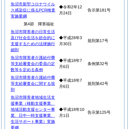
魚沼市新型コロナウイル
◆令和2年12
ス感染症に係るPCR検査
告示第181号
月24日
実施要綱
第4節 障害福祉
魚沼市障害者の日常生活
及び社会生活を総合的に
◆平成28年3
規則第17号
支援するための法律施行
月30日
細則
魚沼市障害者介護給付費
◆平成18年7
等支給審査会の委員の定
条例第32号
月6日
数等を定める条例
魚沼市障害者介護給付費
◆平成18年7
等支給審査会に関する規
規則第42号
月6日
則
魚沼市障害者地域生活支
援事業（移動支援事業、
地域活動支援センター事
◆平成18年10
告示第125号
業、日中一時支援事業、
月1日
生活サポート事業）実施
要綱