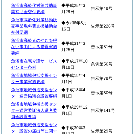
魚沼市高齢化対策共助事
◆平成25年3
告示第49号
業補助金交付要綱
月29日
魚沼市高齢化対策移動販
◆令和6年8月
売事業燃料費支援補助金
告示第226号
16日
交付要綱
魚沼市高齢者のやむを得
◆平成31年3
ない事由による措置実施
告示第51号
月25日
要綱
魚沼市在宅介護サービス
◆平成17年10
条例第56号
センター条例
月19日
魚沼市地域包括支援セン
◆平成18年4
告示第79号
ター事業実施要綱
月1日
魚沼市地域包括支援セン
◆平成18年4
告示第80号
ター運営協議会設置要綱
月1日
魚沼市地域包括支援セン
◆平成29年12
ター運営委託法人選考委
告示第141号
月1日
員会設置要綱
魚沼市地域包括支援セン
◆平成30年3
ター設置の届出等に関す
告示第29号