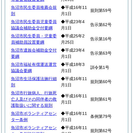
魚沼市民生委員推薦会規
◆平成16年11
規則第59号
則
月1日
魚沼市民生委員児童委員
◆平成23年4
告示第62号
協議会補助金交付要綱
月1日
魚沼市民生委員・児童委
◆平成25年2
告示第16号
員補助員設置要綱
月25日
魚沼市遺族会補助金交付
◆平成23年4
告示第63号
要綱
月1日
魚沼市福祉有償運送運営
◆平成18年3
訓令第1号
協議会要綱
月1日
魚沼市生活保護法施行細
◆平成16年11
規則第60号
則
月1日
魚沼市行旅病人、行旅死
◆平成16年11
亡人及びその同伴者の救
規則第61号
月1日
護取扱いに関する規則
魚沼市ボランティアセン
◆平成16年11
条例第79号
ター条例
月1日
魚沼市ボランティアセン
◆平成16年11
規則第62号