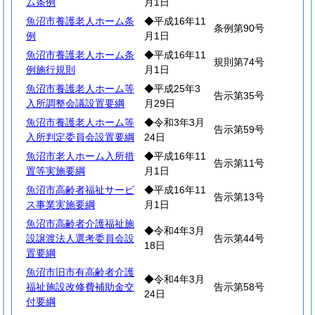
ム条例
月1日
魚沼市養護老人ホーム条
◆平成16年11
条例第90号
例
月1日
魚沼市養護老人ホーム条
◆平成16年11
規則第74号
例施行規則
月1日
魚沼市養護老人ホーム等
◆平成25年3
告示第35号
入所調整会議設置要綱
月29日
魚沼市養護老人ホーム等
◆令和3年3月
告示第59号
入所判定委員会設置要綱
24日
魚沼市老人ホーム入所措
◆平成16年11
告示第11号
置等実施要綱
月1日
魚沼市高齢者福祉サービ
◆平成16年11
告示第13号
ス事業実施要綱
月1日
魚沼市高齢者介護福祉施
◆令和4年3月
設譲渡法人選考委員会設
告示第44号
18日
置要綱
魚沼市旧市有高齢者介護
◆令和4年3月
福祉施設改修費補助金交
告示第58号
24日
付要綱