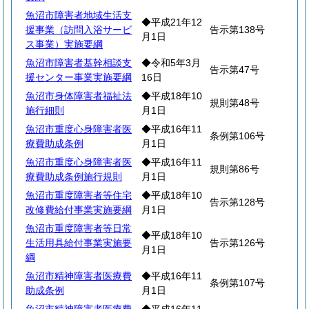
魚沼市障害者地域生活支
◆平成21年12
援事業（訪問入浴サービ
告示第138号
月1日
ス事業）実施要綱
魚沼市障害者基幹相談支
◆令和5年3月
告示第47号
援センター事業実施要綱
16日
魚沼市身体障害者福祉法
◆平成18年10
規則第48号
施行細則
月1日
魚沼市重度心身障害者医
◆平成16年11
条例第106号
療費助成条例
月1日
魚沼市重度心身障害者医
◆平成16年11
規則第86号
療費助成条例施行規則
月1日
魚沼市重度障害者等住宅
◆平成18年10
告示第128号
改修費給付事業実施要綱
月1日
魚沼市重度障害者等日常
◆平成18年10
生活用具給付事業実施要
告示第126号
月1日
綱
魚沼市精神障害者医療費
◆平成16年11
条例第107号
助成条例
月1日