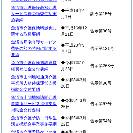
魚沼市介護保険高額介護
◆平成18年4
サービス費受領委任払実
訓令第15号
月1日
施要綱
魚沼市介護保険料減免に
◆平成16年12
告示第96号
関する取扱要綱
月21日
魚沼市居宅介護サービス
◆平成23年9
費等の額の特例に関する
告示第121号
月7日
要綱
魚沼市介護保険施設運営
◆令和7年10
告示第268号
経費補助金交付要綱
月23日
魚沼市山間地域通所介護
◆令和8年3月
事業所人材確保運営支援
告示第96号
26日
補助金交付要綱
魚沼市山間地域訪問介護
◆令和8年3月
事業所サービス提供支援
告示第97号
26日
補助金交付要綱
魚沼市介護予防・日常生
◆令和5年3月
告示第54号
活支援総合事業実施要綱
22日
魚沼市介護予防ケアマネ
◆令和3年3月