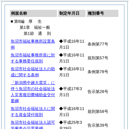
例規名称
制定年月日
種別番号
■ 第8編
厚
生
第1章 福祉一般
第1節
通
則
魚沼市福祉事務所設置条
◆平成16年11
条例第77号
例
月1日
魚沼市福祉事務所長に対
◆平成16年11
規則第57号
する事務委任規則
月1日
魚沼市社会福祉法人の助
◆平成16年11
条例第78号
成に関する条例
月1日
「新潟県中越大震災」に
伴う魚沼市の社会福祉法
◆平成17年3
告示第28号
人災害復旧費補助金交付
月1日
要綱
魚沼市社会福祉法人に関
◆平成16年11
規則第58号
する資金貸付規則
月1日
魚沼市社会福祉法人認可
◆平成25年3
告示第39号
等審査会設置要綱
月29日