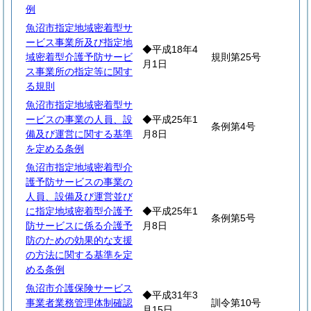
例
魚沼市指定地域密着型サ
ービス事業所及び指定地
◆平成18年4
域密着型介護予防サービ
規則第25号
月1日
ス事業所の指定等に関す
る規則
魚沼市指定地域密着型サ
ービスの事業の人員、設
◆平成25年1
条例第4号
備及び運営に関する基準
月8日
を定める条例
魚沼市指定地域密着型介
護予防サービスの事業の
人員、設備及び運営並び
に指定地域密着型介護予
◆平成25年1
条例第5号
防サービスに係る介護予
月8日
防のための効果的な支援
の方法に関する基準を定
める条例
魚沼市介護保険サービス
◆平成31年3
事業者業務管理体制確認
訓令第10号
月15日