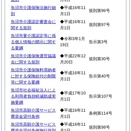
魚沼市介護保険法施行細
◆平成16年11
規則第96号
則
月1日
魚沼市介護認定審査会に
◆平成16年11
規則第97号
関する規則
月1日
魚沼市要介護認定等に係
◆令和3年1月
る個人情報の開示に関す
告示第3号
19日
る要綱
魚沼市介護保険運営協議
◆平成22年12
規則第30号
会に関する規則
月20日
魚沼市介護保険料滞納者
◆平成16年11
に対する保険給付の制限
告示第40号
月1日
等に関する要綱
魚沼市社会福祉法人によ
◆平成17年10
る利用者負担軽減助成実
告示第107号
月1日
施要綱
魚沼市高額介護サービス
◆平成16年11
条例第114号
費資金貸付条例
月1日
魚沼市高額介護サービス
◆平成16年11
規則第98号
費資金貸付条例施行規則
月1日