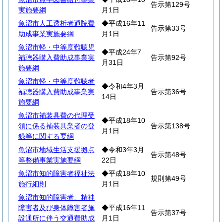
告示第129号
実施要綱
月1日
魚沼市人工透析者通院費
◆平成16年11
告示第33号
助成事業実施要綱
月1日
魚沼市軽・中等度難聴児
◆平成24年7
補聴器購入費助成事業実
告示第92号
月31日
施要綱
魚沼市軽・中等度難聴者
◆令和4年3月
補聴器購入費助成事業実
告示第36号
14日
施要綱
魚沼市補装具費の代理受
◆平成18年10
領に係る補装具業者の登
告示第138号
月1日
録等に関する要綱
魚沼市地域生活支援拠点
◆令和3年3月
告示第48号
等整備事業実施要綱
22日
魚沼市知的障害者福祉法
◆平成18年10
規則第49号
施行細則
月1日
魚沼市知的障害者、精神
障害者及び身体障害者施
◆平成16年11
告示第37号
設通所に伴う交通費助成
月1日