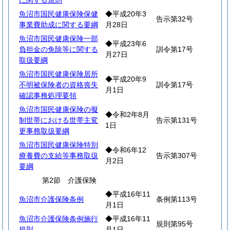
に関する規則
魚沼市国民健康保険保健
◆平成20年3
告示第32号
事業費助成に関する要綱
月28日
魚沼市国民健康保険一部
◆平成23年6
負担金の免除等に関する
訓令第17号
月27日
取扱要綱
魚沼市国民健康保険居所
◆平成20年9
不明被保険者の資格喪失
訓令第17号
月1日
確認事務処理要領
魚沼市国民健康保険の擬
◆令和2年8月
制世帯における世帯主変
告示第131号
1日
更事務取扱要綱
魚沼市国民健康保険特別
◆令和6年12
療養費の支給等事務取扱
告示第307号
月2日
要綱
第2節 介護保険
◆平成16年11
魚沼市介護保険条例
条例第113号
月1日
魚沼市介護保険条例施行
◆平成16年11
規則第95号
規則
月1日