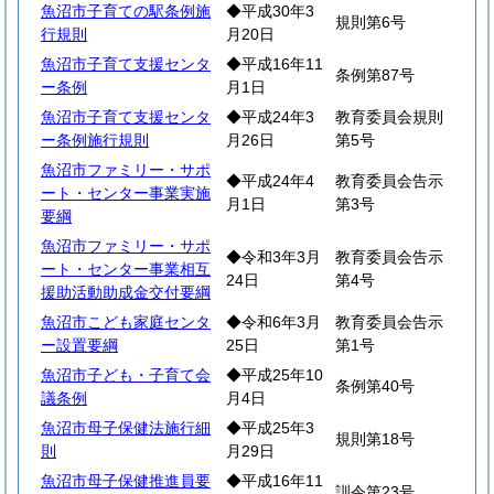
魚沼市子育ての駅条例施
◆平成30年3
規則第6号
行規則
月20日
魚沼市子育て支援センタ
◆平成16年11
条例第87号
ー条例
月1日
魚沼市子育て支援センタ
◆平成24年3
教育委員会規則
ー条例施行規則
月26日
第5号
魚沼市ファミリー・サポ
◆平成24年4
教育委員会告示
ート・センター事業実施
月1日
第3号
要綱
魚沼市ファミリー・サポ
◆令和3年3月
教育委員会告示
ート・センター事業相互
24日
第4号
援助活動助成金交付要綱
魚沼市こども家庭センタ
◆令和6年3月
教育委員会告示
ー設置要綱
25日
第1号
魚沼市子ども・子育て会
◆平成25年10
条例第40号
議条例
月4日
魚沼市母子保健法施行細
◆平成25年3
規則第18号
則
月29日
魚沼市母子保健推進員要
◆平成16年11
訓令第23号