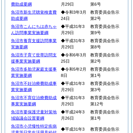
費助成要綱
月29日
第6号
魚沼市新生児聴覚検査費
◆令和3年3月
教育委員会告示
助成要綱
24日
第2号
魚沼市こんにちは赤ちゃ
◆平成31年3
教育委員会告示
ん訪問事業実施要綱
月29日
第9号
魚沼市養育支援訪問事業
◆平成31年3
教育委員会告示
実施要綱
月29日
第8号
魚沼市子育て世帯訪問支
◆令和6年3月
教育委員会告示
援事業実施要綱
25日
第2号
魚沼市多胎児家庭支援事
◆令和5年2月
教育委員会告示
業実施要綱
8日
第1号
魚沼市不妊治療費助成事
◆平成31年3
教育委員会告示
業実施要綱
月29日
第3号
魚沼市不育症治療費助成
◆平成31年3
教育委員会告示
事業実施要綱
月29日
第12号
魚沼市要保護児童対策地
◆平成24年3
教育委員会告示
域協議会設置要綱
月26日
第1号
魚沼市小児慢性特定疾病
◆平成31年3
教育委員会告示
児童等日常生活用具給付