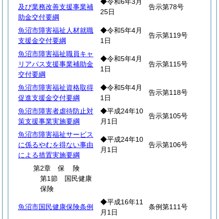
◆令和6年3月
及び業務改善支援事業補
告示第78号
25日
助金交付要綱
魚沼市障害福祉人材就職
◆令和5年4月
告示第119号
支援金交付要綱
1日
魚沼市障害福祉職員キャ
◆令和5年4月
リアパス支援事業補助金
告示第115号
1日
交付要綱
魚沼市障害福祉資格取得
◆令和5年4月
告示第118号
促進支援金交付要綱
1日
魚沼市障害者虐待防止対
◆平成24年10
告示第105号
策支援事業実施要綱
月1日
魚沼市障害福祉サービス
◆平成24年10
に係るやむを得ない事由
告示第106号
月1日
による措置実施要綱
第2章
保
険
第1節 国民健康
保険
◆平成16年11
魚沼市国民健康保険条例
条例第111号
月1日