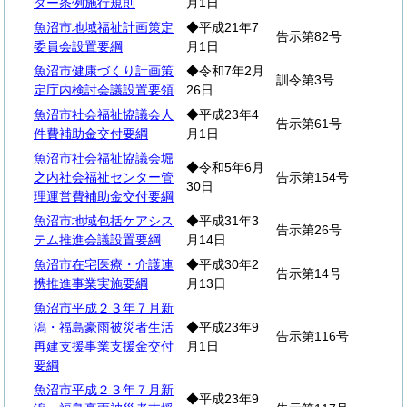
ター条例施行規則
月1日
魚沼市地域福祉計画策定
◆平成21年7
告示第82号
委員会設置要綱
月1日
魚沼市健康づくり計画策
◆令和7年2月
訓令第3号
定庁内検討会議設置要領
26日
魚沼市社会福祉協議会人
◆平成23年4
告示第61号
件費補助金交付要綱
月1日
魚沼市社会福祉協議会堀
◆令和5年6月
之内社会福祉センター管
告示第154号
30日
理運営費補助金交付要綱
魚沼市地域包括ケアシス
◆平成31年3
告示第26号
テム推進会議設置要綱
月14日
魚沼市在宅医療・介護連
◆平成30年2
告示第14号
携推進事業実施要綱
月13日
魚沼市平成２３年７月新
潟・福島豪雨被災者生活
◆平成23年9
告示第116号
再建支援事業支援金交付
月1日
要綱
魚沼市平成２３年７月新
◆平成23年9