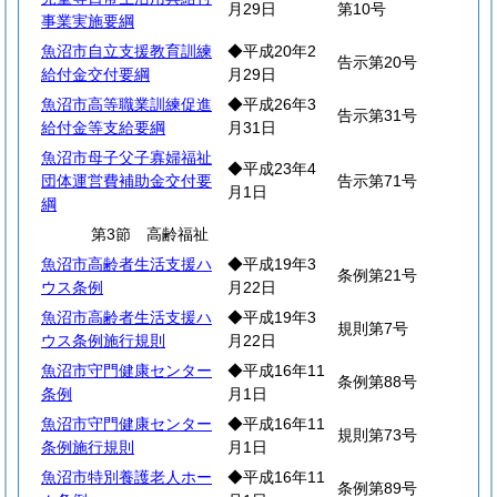
月29日
第10号
事業実施要綱
魚沼市自立支援教育訓練
◆平成20年2
告示第20号
給付金交付要綱
月29日
魚沼市高等職業訓練促進
◆平成26年3
告示第31号
給付金等支給要綱
月31日
魚沼市母子父子寡婦福祉
◆平成23年4
団体運営費補助金交付要
告示第71号
月1日
綱
第3節 高齢福祉
魚沼市高齢者生活支援ハ
◆平成19年3
条例第21号
ウス条例
月22日
魚沼市高齢者生活支援ハ
◆平成19年3
規則第7号
ウス条例施行規則
月22日
魚沼市守門健康センター
◆平成16年11
条例第88号
条例
月1日
魚沼市守門健康センター
◆平成16年11
規則第73号
条例施行規則
月1日
魚沼市特別養護老人ホー
◆平成16年11
条例第89号