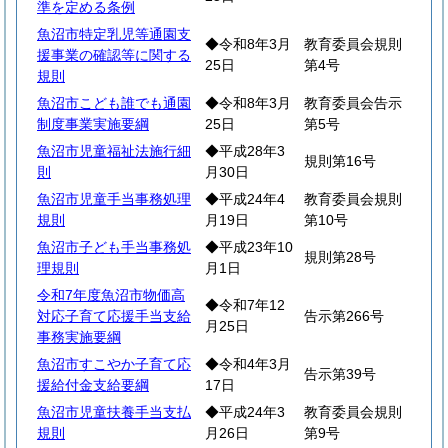
準を定める条例
魚沼市特定乳児等通園支
◆令和8年3月
教育委員会規則
援事業の確認等に関する
25日
第4号
規則
魚沼市こども誰でも通園
◆令和8年3月
教育委員会告示
制度事業実施要綱
25日
第5号
魚沼市児童福祉法施行細
◆平成28年3
規則第16号
則
月30日
魚沼市児童手当事務処理
◆平成24年4
教育委員会規則
規則
月19日
第10号
魚沼市子ども手当事務処
◆平成23年10
規則第28号
理規則
月1日
令和7年度魚沼市物価高
◆令和7年12
対応子育て応援手当支給
告示第266号
月25日
事務実施要綱
魚沼市すこやか子育て応
◆令和4年3月
告示第39号
援給付金支給要綱
17日
魚沼市児童扶養手当支払
◆平成24年3
教育委員会規則
規則
月26日
第9号