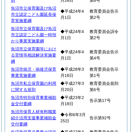
則
月26日
第8号
魚沼市立保育園及び魚沼
◆平成24年4
教育委員会告示
市立認定こども園延長保
月1日
第2号
育実施要綱
魚沼市立保育園及び魚沼
◆平成24年4
教育委員会訓令
市立認定こども園一時預
月1日
第2号
かり事業実施要綱
魚沼市立保育園等におけ
◆平成24年4
教育委員会告示
る苦情等相談解決実施要
月1日
第4号
綱
魚沼市病児・病後児保育
◆平成28年3
教育委員会告示
事業実施要綱
月18日
第1号
魚沼市私立保育園の利用
◆平成27年3
教育委員会規則
に関する規則
月20日
第6号
魚沼市特別保育事業補助
◆平成23年2
告示第17号
金交付要綱
月18日
魚沼市保育人材有料職業
◆令和6年3月
紹介活用支援事業補助金
告示第92号
25日
交付要綱