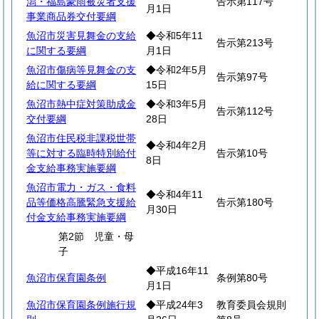
潟・福島豪雨被災者支援
告示第117号
月1日
事業商品券交付要綱
魚沼市災害見舞金の支給
◆令和5年11
告示第213号
に関する要綱
月1日
魚沼市傷病等見舞金の支
◆令和2年5月
告示第97号
給に関する要綱
15日
魚沼市熱中症対策助成金
◆令和3年5月
告示第112号
交付要綱
28日
魚沼市住民税非課税世帯
◆令和4年2月
等に対する臨時特別給付
告示第10号
8日
金支給事務実施要綱
魚沼市電力・ガス・食料
◆令和4年11
品等価格高騰緊急支援給
告示第180号
月30日
付金支給事務実施要綱
第2節 児童・母
子
◆平成16年11
魚沼市保育園条例
条例第80号
月1日
魚沼市保育園条例施行規
◆平成24年3
教育委員会規則