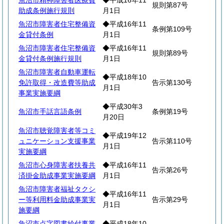
魚沼市精神障害者医療費
◆平成16年11
規則第87号
助成条例施行規則
月1日
魚沼市障害者住宅整備資
◆平成16年11
条例第109号
金貸付条例
月1日
魚沼市障害者住宅整備資
◆平成16年11
規則第89号
金貸付条例施行規則
月1日
魚沼市障害者自動車運転
◆平成18年10
免許取得・改造費等助成
告示第130号
月1日
事業実施要綱
◆平成30年3
魚沼市手話言語条例
条例第19号
月20日
魚沼市聴覚障害者等コミ
◆平成19年12
ュニケーション支援事業
告示第110号
月1日
実施要綱
魚沼市心身障害者扶養共
◆平成16年11
告示第26号
済掛金助成事業実施要綱
月1日
魚沼市障害者福祉タクシ
◆平成16年11
ー等利用料金助成事業実
告示第29号
月1日
施要綱
魚沼市点字図書給付事業
◆平成18年10