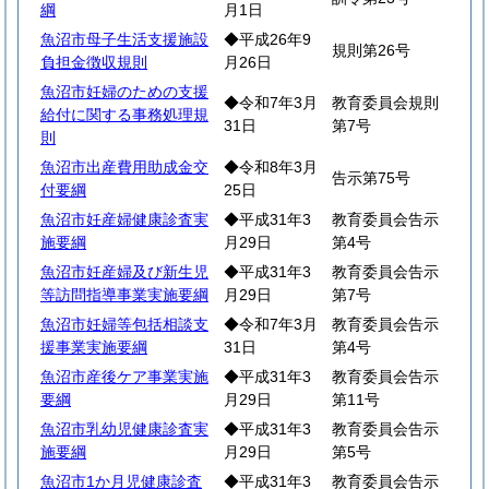
綱
月1日
魚沼市母子生活支援施設
◆平成26年9
規則第26号
負担金徴収規則
月26日
魚沼市妊婦のための支援
◆令和7年3月
教育委員会規則
給付に関する事務処理規
31日
第7号
則
魚沼市出産費用助成金交
◆令和8年3月
告示第75号
付要綱
25日
魚沼市妊産婦健康診査実
◆平成31年3
教育委員会告示
施要綱
月29日
第4号
魚沼市妊産婦及び新生児
◆平成31年3
教育委員会告示
等訪問指導事業実施要綱
月29日
第7号
魚沼市妊婦等包括相談支
◆令和7年3月
教育委員会告示
援事業実施要綱
31日
第4号
魚沼市産後ケア事業実施
◆平成31年3
教育委員会告示
要綱
月29日
第11号
魚沼市乳幼児健康診査実
◆平成31年3
教育委員会告示
施要綱
月29日
第5号
魚沼市1か月児健康診査
◆平成31年3
教育委員会告示