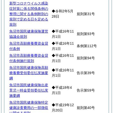
新型コロナウイルス感染
症対策に係る関係条例の
◆令和2年5月
整理に関する条例附則の
規則第31号
28日
規則で定める日を定める
規則
魚沼市国民健康保険運営
◆平成16年11
規則第93号
協議会規則
月1日
魚沼市高額療養費資金貸
◆平成16年11
条例第112号
付条例
月1日
魚沼市高額療養費資金貸
◆平成16年11
規則第94号
付条例施行規則
月1日
魚沼市国民健康保険高額
◆平成16年11
療養費受領委任払実施要
告示第39号
月1日
綱
魚沼市国民健康保険出産
◆平成18年4
育児一時金受領委任払実
告示第59号
月1日
施要綱
魚沼市国民健康保険特定
◆平成19年12
健康診査費用の一部徴収
規則第40号
月20日