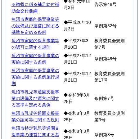
◆令和元年10
る徴収に係る補足給付補
告示第48号
月3日
助金交付要綱
魚沼市家庭的保育事業等
◆平成26年10
の設備及び運営に関する
条例第32号
月3日
基準を定める条例
魚沼市家庭的保育事業等
◆平成27年3
教育委員会規則
の認可に関する規則
月20日
第7号
魚沼市家庭的保育事業の
◆平成27年12
条例第49号
実施に関する条例
月21日
魚沼市家庭的保育事業の
◆平成27年12
教育委員会規則
実施に関する条例施行規
月21日
第17号
則
魚沼市乳児等通園支援事
◆令和8年3月
業の設備及び運営に関す
条例第7号
25日
る基準を定める条例
魚沼市乳児等通園支援事
◆令和8年3月
教育委員会規則
業の認可等に関する規則
25日
第3号
魚沼市特定乳児等通園支
◆令和8年3月
援事業の運営に関する基
条例第8号
25日