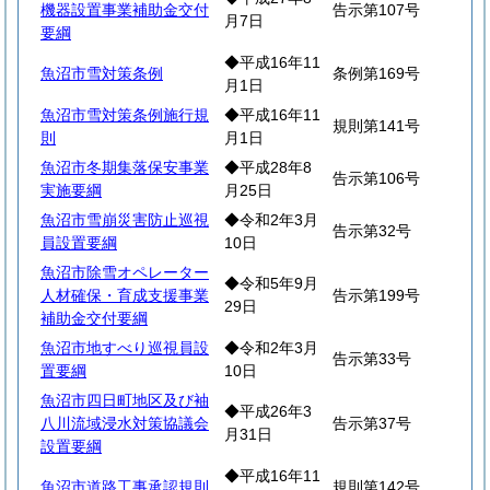
機器設置事業補助金交付
告示第107号
月7日
要綱
◆平成16年11
魚沼市雪対策条例
条例第169号
月1日
魚沼市雪対策条例施行規
◆平成16年11
規則第141号
則
月1日
魚沼市冬期集落保安事業
◆平成28年8
告示第106号
実施要綱
月25日
魚沼市雪崩災害防止巡視
◆令和2年3月
告示第32号
員設置要綱
10日
魚沼市除雪オペレーター
◆令和5年9月
人材確保・育成支援事業
告示第199号
29日
補助金交付要綱
魚沼市地すべり巡視員設
◆令和2年3月
告示第33号
置要綱
10日
魚沼市四日町地区及び袖
◆平成26年3
八川流域浸水対策協議会
告示第37号
月31日
設置要綱
◆平成16年11
魚沼市道路工事承認規則
規則第142号