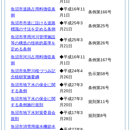
月1日
魚沼市道路占用料徴収条
◆平成16年11
条例第166号
例
月1日
魚沼市市道に設ける道路
◆平成25年3
条例第25号
標識の寸法を定める条例
月21日
魚沼市準用河川管理施設
◆平成25年3
等の構造の技術的基準を
条例第26号
月21日
定める条例
魚沼市河川占用料徴収条
◆平成16年11
条例第167号
例
月1日
魚沼市魚野川桜づつみ記
◆平成24年4
告示第58号
念植樹実施要綱
月26日
魚沼市地下水の保全に関
◆平成27年3
条例第26号
する条例
月20日
魚沼市地下水の保全に関
◆平成27年3
規則第11号
する条例施行規則
月20日
魚沼市地下水対策委員会
◆平成17年3
規則第8号
規則
月28日
魚沼市消雪用揚水機節水
◆平成27年8