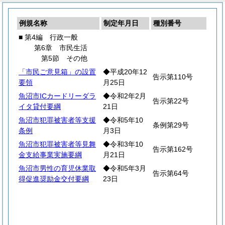
例規名称
制定年月日
種別番号
■ 第4編 行政一般
第6章 市民生活
第5節 その他
「市民ご意見箱」の設置
◆平成20年12
告示第110号
要領
月25日
魚沼市ICカードリーダラ
◆令和2年2月
告示第22号
イタ貸付要綱
21日
魚沼市犯罪被害者等支援
◆令和5年10
条例第29号
条例
月3日
魚沼市犯罪被害者等見舞
◆令和3年10
告示第162号
金支給事業実施要綱
月21日
魚沼市男性の育児休業取
◆令和5年3月
告示第64号
得促進奨励金交付要綱
23日