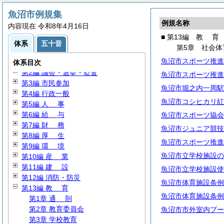
魚沼市例規集
例規名称
内容現在 令和8年4月16日
■ 第13編
教
育
体系
五十音
第5章 社会体
魚沼市スポーツ推進
第1編
総
規
体系目次
第2編 議会・選挙・監査
魚沼市スポーツ推進
第3編 市民参加
魚沼市堀之内一周駅
第4編 行政一般
魚沼市コシヒカリ紅
第5編
人
事
第6編
給
与
魚沼市スポーツ協会
第7編
財
務
魚沼市ジュニア競技
第8編
厚
生
魚沼市スポーツ推進
第9編
環
境
魚沼市立学校施設の
第10編
産
業
第11編
建
設
魚沼市立学校施設使
第12編 消防・防災
魚沼市体育施設条例
第13編
教
育
魚沼市体育施設条例
第1章
通
則
第2章 教育委員会
魚沼市市外室内プー
第3章 学校教育