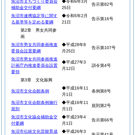
魚沼市まちづくり委員会
◆令和6年3月
告示第82号
補助金交付要綱
25日
魚沼市連携協定等に関す
◆令和5年2月
告示第16号
る基準等を定める要綱
21日
第2章 男女共同参
画
魚沼市男女共同参画推進
◆平成28年8
告示第107号
委員会設置要綱
月25日
魚沼市男女共同参画推進
◆平成27年3
計画庁内推進委員会設置
訓令第4号
月12日
要領
第3章 文化振興
◆平成16年11
魚沼市文化会館条例
条例第8号
月1日
魚沼市文化会館条例施行
◆平成16年11
規則第2号
規則
月1日
魚沼市文化協会補助金交
◆平成23年4
告示第66号
付要綱
月1日
魚沼市伝統文化芸能育成
◆平成26年3
告示第41号