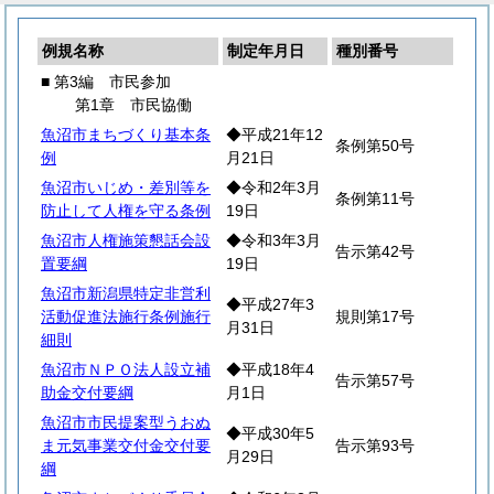
例規名称
制定年月日
種別番号
■ 第3編 市民参加
第1章 市民協働
魚沼市まちづくり基本条
◆平成21年12
条例第50号
例
月21日
魚沼市いじめ・差別等を
◆令和2年3月
条例第11号
防止して人権を守る条例
19日
魚沼市人権施策懇話会設
◆令和3年3月
告示第42号
置要綱
19日
魚沼市新潟県特定非営利
◆平成27年3
活動促進法施行条例施行
規則第17号
月31日
細則
魚沼市ＮＰＯ法人設立補
◆平成18年4
告示第57号
助金交付要綱
月1日
魚沼市市民提案型うおぬ
◆平成30年5
ま元気事業交付金交付要
告示第93号
月29日
綱