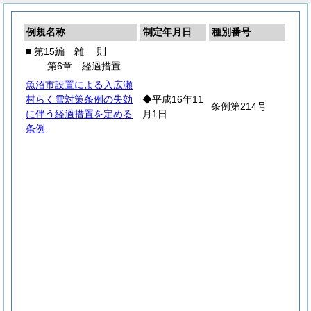
例規名称
制定年月日
種別番号
■ 第15編
雑
則
第6章 経過措置
魚沼市設置による入広瀬
村らく雪対策条例の失効
◆平成16年11
条例第214号
に伴う経過措置を定める
月1日
条例