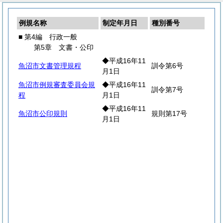
例規名称
制定年月日
種別番号
■ 第4編 行政一般
第5章 文書・公印
◆平成16年11
魚沼市文書管理規程
訓令第6号
月1日
魚沼市例規審査委員会規
◆平成16年11
訓令第7号
程
月1日
◆平成16年11
魚沼市公印規則
規則第17号
月1日