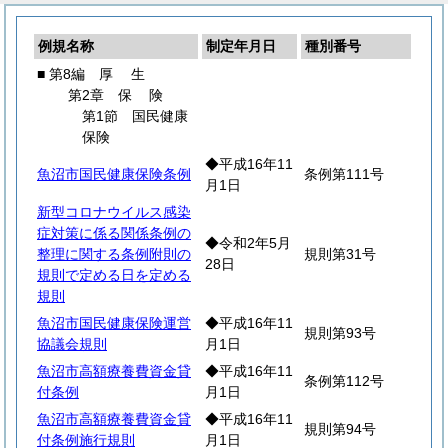
例規名称
制定年月日
種別番号
■ 第8編
厚
生
第2章
保
険
第1節 国民健康
保険
◆平成16年11
魚沼市国民健康保険条例
条例第111号
月1日
新型コロナウイルス感染
症対策に係る関係条例の
◆令和2年5月
整理に関する条例附則の
規則第31号
28日
規則で定める日を定める
規則
魚沼市国民健康保険運営
◆平成16年11
規則第93号
協議会規則
月1日
魚沼市高額療養費資金貸
◆平成16年11
条例第112号
付条例
月1日
魚沼市高額療養費資金貸
◆平成16年11
規則第94号
付条例施行規則
月1日