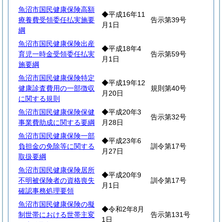
魚沼市国民健康保険高額
◆平成16年11
療養費受領委任払実施要
告示第39号
月1日
綱
魚沼市国民健康保険出産
◆平成18年4
育児一時金受領委任払実
告示第59号
月1日
施要綱
魚沼市国民健康保険特定
◆平成19年12
健康診査費用の一部徴収
規則第40号
月20日
に関する規則
魚沼市国民健康保険保健
◆平成20年3
告示第32号
事業費助成に関する要綱
月28日
魚沼市国民健康保険一部
◆平成23年6
負担金の免除等に関する
訓令第17号
月27日
取扱要綱
魚沼市国民健康保険居所
◆平成20年9
不明被保険者の資格喪失
訓令第17号
月1日
確認事務処理要領
魚沼市国民健康保険の擬
◆令和2年8月
制世帯における世帯主変
告示第131号
1日