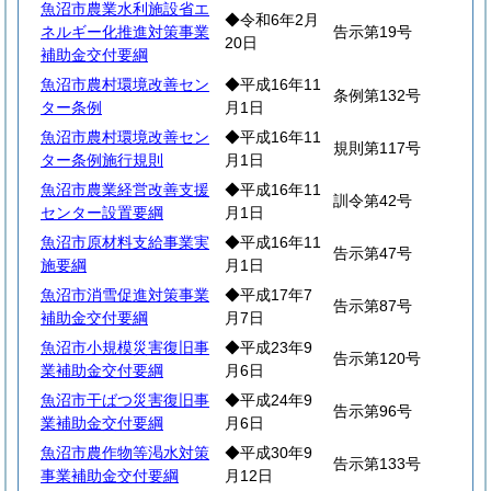
魚沼市農業水利施設省エ
◆令和6年2月
ネルギー化推進対策事業
告示第19号
20日
補助金交付要綱
魚沼市農村環境改善セン
◆平成16年11
条例第132号
ター条例
月1日
魚沼市農村環境改善セン
◆平成16年11
規則第117号
ター条例施行規則
月1日
魚沼市農業経営改善支援
◆平成16年11
訓令第42号
センター設置要綱
月1日
魚沼市原材料支給事業実
◆平成16年11
告示第47号
施要綱
月1日
魚沼市消雪促進対策事業
◆平成17年7
告示第87号
補助金交付要綱
月7日
魚沼市小規模災害復旧事
◆平成23年9
告示第120号
業補助金交付要綱
月6日
魚沼市干ばつ災害復旧事
◆平成24年9
告示第96号
業補助金交付要綱
月6日
魚沼市農作物等渇水対策
◆平成30年9
告示第133号
事業補助金交付要綱
月12日