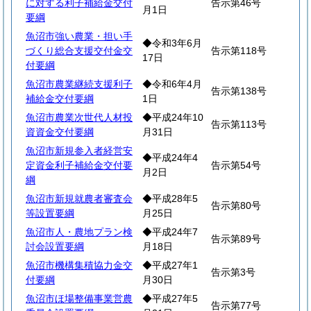
に対する利子補給金交付
告示第46号
月1日
要綱
魚沼市強い農業・担い手
◆令和3年6月
づくり総合支援交付金交
告示第118号
17日
付要綱
魚沼市農業継続支援利子
◆令和6年4月
告示第138号
補給金交付要綱
1日
魚沼市農業次世代人材投
◆平成24年10
告示第113号
資資金交付要綱
月31日
魚沼市新規参入者経営安
◆平成24年4
定資金利子補給金交付要
告示第54号
月2日
綱
魚沼市新規就農者審査会
◆平成28年5
告示第80号
等設置要綱
月25日
魚沼市人・農地プラン検
◆平成24年7
告示第89号
討会設置要綱
月18日
魚沼市機構集積協力金交
◆平成27年1
告示第3号
付要綱
月30日
魚沼市ほ場整備事業営農
◆平成27年5
告示第77号