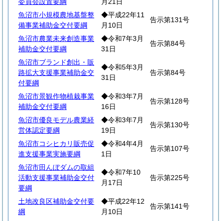
委員会設置要綱
月21日
魚沼市小規模農地基盤整
◆平成22年11
告示第131号
備事業補助金交付要綱
月10日
魚沼市農業未来創造事業
◆令和7年3月
告示第84号
補助金交付要綱
31日
魚沼市ブランド創出・販
◆令和5年3月
路拡大支援事業補助金交
告示第84号
31日
付要綱
魚沼市景観作物植栽事業
◆令和3年7月
告示第128号
補助金交付要綱
16日
魚沼市優良モデル農業経
◆令和3年7月
告示第130号
営体認定要綱
19日
魚沼市コシヒカリ販売促
◆令和4年4月
告示第107号
進支援事業実施要綱
1日
魚沼市田んぼダムの取組
◆令和7年10
活動支援事業補助金交付
告示第225号
月17日
要綱
土地改良区補助金交付要
◆平成22年12
告示第141号
綱
月10日