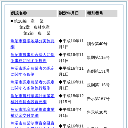
例規名称
制定年月日
種別番号
■ 第10編
産
業
第2章 農林水産
第2節
農
業
魚沼市営換地処分実施要
◆平成16年11
訓令第40号
綱
月1日
魚沼市農事組合法人に係
◆平成16年11
規則第115号
る事務に関する規則
月1日
魚沼市認定農業者の認定
◆平成16年11
条例第131号
に関する条例
月1日
魚沼市認定農業者の認定
◆平成16年11
規則第116号
に関する条例施行規則
月1日
魚沼市農村環境計画策定
◆平成18年12
告示第167号
検討委員会設置要綱
月15日
魚沼市地産地消推進事業
◆平成19年4
告示第30号
補助金交付要綱
月1日
魚沼市農業制度資金融資
◆平成16年11