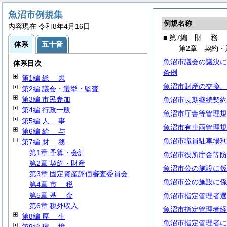
魚沼市例規集
例規名称
内容現在 令和8年4月16日
■ 第7編
財
務
体系
五十音
第2章 契約・
魚沼市議会の議決に
体系目次
条例
第1編
総
規
魚沼市財産の交換、
第2編 議会・選挙・監査
第3編 市民参加
魚沼市長期継続契約
第4編 行政一般
魚沼市庁舎等管理規
第5編
人
事
魚沼市有車両管理規
第6編
給
与
魚沼市職員駐車場利
第7編
財
務
第1章 予算・会計
魚沼市役所庁舎等防
第2章 契約・財産
魚沼市公の施設に係
第3章 固定資産評価審査委員会
魚沼市公の施設に係
第4章
市
税
第5章
基
金
魚沼市指定管理者選
第6章 税外収入
魚沼市指定管理者経
第8編
厚
生
魚沼市指定管理者に