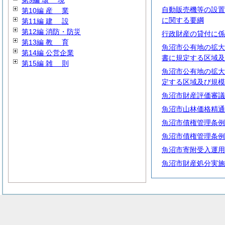
第9編
環
境
自動販売機等の設置
第10編
産
業
に関する要綱
第11編
建
設
第12編 消防・防災
行政財産の貸付に係
第13編
教
育
魚沼市公有地の拡大
第14編 公営企業
書に規定する区域及
第15編
雑
則
魚沼市公有地の拡大
定する区域及び規模
魚沼市財産評価審議
魚沼市山林価格精通
魚沼市債権管理条例
魚沼市債権管理条例
魚沼市寄附受入運用
魚沼市財産処分実施