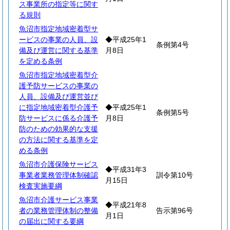
ス事業所の指定等に関す
る規則
魚沼市指定地域密着型サ
ービスの事業の人員、設
◆平成25年1
条例第4号
備及び運営に関する基準
月8日
を定める条例
魚沼市指定地域密着型介
護予防サービスの事業の
人員、設備及び運営並び
に指定地域密着型介護予
◆平成25年1
条例第5号
防サービスに係る介護予
月8日
防のための効果的な支援
の方法に関する基準を定
める条例
魚沼市介護保険サービス
◆平成31年3
事業者業務管理体制確認
訓令第10号
月15日
検査実施要綱
魚沼市介護サービス事業
◆平成21年8
者の業務管理体制の整備
告示第96号
月1日
の届出に関する要綱