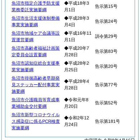
魚沼市指定介護予防支援
◆平成18年3
告示第15号
業務委託実施要綱
月1日
魚沼市生活支援体制整備
◆平成28年3
告示第24号
事業実施要綱
月4日
魚沼市地域ケア会議等設
◆平成16年11
訓令第29号
置運営要綱
月1日
魚沼市高齢者福祉計画策
◆平成20年7
告示第83号
定委員会設置要綱
月28日
魚沼市認知症総合支援事
◆平成28年2
告示第20号
業実施要綱
月25日
魚沼市徘徊高齢者早期発
◆平成28年4
見ステッカー配付事業実
告示第77号
月28日
施要綱
魚沼市介護職員等育成事
◆令和元年8
告示第52号
業補助金交付要綱
月20日
魚沼市新型コロナウイル
◆令和2年12
ス感染症に係るPCR検査
告示第181号
月24日
実施要綱