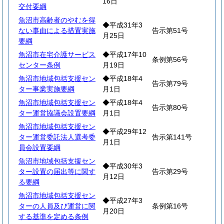
16日
交付要綱
魚沼市高齢者のやむを得
◆平成31年3
ない事由による措置実施
告示第51号
月25日
要綱
魚沼市在宅介護サービス
◆平成17年10
条例第56号
センター条例
月19日
魚沼市地域包括支援セン
◆平成18年4
告示第79号
ター事業実施要綱
月1日
魚沼市地域包括支援セン
◆平成18年4
告示第80号
ター運営協議会設置要綱
月1日
魚沼市地域包括支援セン
◆平成29年12
ター運営委託法人選考委
告示第141号
月1日
員会設置要綱
魚沼市地域包括支援セン
◆平成30年3
ター設置の届出等に関す
告示第29号
月12日
る要綱
魚沼市地域包括支援セン
◆平成27年3
ターの人員及び運営に関
条例第16号
月20日
する基準を定める条例