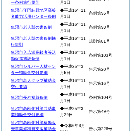
ー条例施行規則
月1日
魚沼市守門細野地区高齢
◆平成16年11
条例第96号
者能力活用センター条例
月1日
◆平成16年11
魚沼市老人憩の家条例
条例第98号
月1日
魚沼市老人憩の家条例施
◆平成16年11
規則第81号
行規則
月1日
魚沼市入広瀬高齢者等活
◆平成16年11
条例第103号
動促進施設条例
月1日
魚沼市シルバー人材セン
◆平成25年3
告示第20号
ター補助金交付要綱
月5日
魚沼市老人クラブ補助金
◆平成16年11
告示第16号
交付要綱
月1日
◆平成16年11
魚沼市長寿祝賀条例
条例第104号
月1日
魚沼市高齢化対策共助事
◆平成25年3
告示第49号
業補助金交付要綱
月29日
魚沼市高齢化対策移動販
◆令和6年8月
売事業燃料費支援補助金
告示第226号