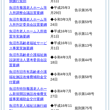
例施行規則
月1日
魚沼市養護老人ホーム等
◆平成25年3
告示第35号
入所調整会議設置要綱
月29日
魚沼市養護老人ホーム等
◆令和3年3月
告示第59号
入所判定委員会設置要綱
24日
魚沼市老人ホーム入所措
◆平成16年11
告示第11号
置等実施要綱
月1日
魚沼市高齢者福祉サービ
◆平成16年11
告示第13号
ス事業実施要綱
月1日
魚沼市高齢者介護福祉施
◆令和4年3月
設譲渡法人選考委員会設
告示第44号
18日
置要綱
魚沼市旧市有高齢者介護
◆令和4年3月
福祉施設改修費補助金交
告示第58号
24日
付要綱
魚沼市特別養護老人ホー
◆令和4年7月
ム新規開設施設改修費支
告示第148号
27日
援事業補助金交付要綱
魚沼市老人福祉法施行細
◆平成16年11
規則第75号