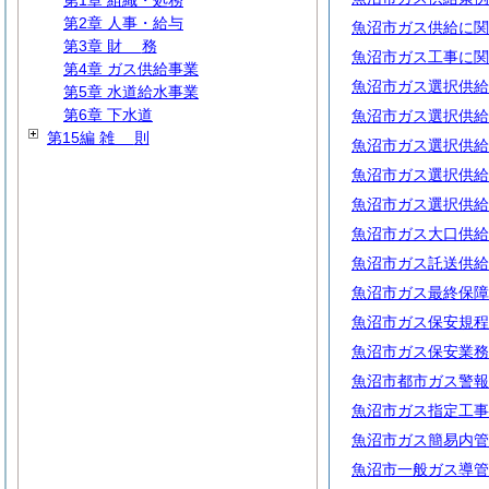
第1章 組織・処務
第2章 人事・給与
魚沼市ガス供給に関
第3章
財
務
魚沼市ガス工事に関
第4章 ガス供給事業
魚沼市ガス選択供給
第5章 水道給水事業
第6章 下水道
魚沼市ガス選択供給
第15編
雑
則
魚沼市ガス選択供給
魚沼市ガス選択供給
魚沼市ガス選択供給
魚沼市ガス大口供給
魚沼市ガス託送供給
魚沼市ガス最終保障
魚沼市ガス保安規程
魚沼市ガス保安業務
魚沼市都市ガス警報
魚沼市ガス指定工事
魚沼市ガス簡易内管
魚沼市一般ガス導管