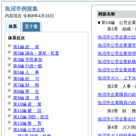
魚沼市例規集
例規名称
内容現在 令和8年4月16日
■ 第14編 公営企業
体系
五十音
第1章 組織・
魚沼市公営企業の設
体系目次
魚沼市公営企業運営
第1編
総
規
第2編 議会・選挙・監査
魚沼市公営企業管理
第3編 市民参加
魚沼市公営企業処務
第4編 行政一般
魚沼市公営企業就業
第5編
人
事
魚沼市ガス・上下水
第6編
給
与
第7編
財
務
第2章 人事・
第8編
厚
生
魚沼市企業職員の給
第9編
環
境
魚沼市企業職員の給
第10編
産
業
第11編
建
設
第3章
財
第12編 消防・防災
魚沼市公営企業会計
第13編
教
育
第4章 ガス供
第14編 公営企業
魚沼市ガス供給条例