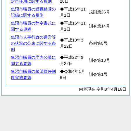
定再任用に関する規則
28日
魚沼市職員の退職勧奨の
◆平成16年11
規則第26号
記録に関する規則
月1日
魚沼市職員の辞令書式に
◆平成16年11
訓令第14号
関する規程
月1日
魚沼市人事行政の運営等
◆平成19年3
の状況の公表に関する条
条例第5号
月22日
例
魚沼市職員の庁内公募に
◆平成22年9
訓令第13号
関する要綱
月22日
魚沼市職員の希望降任制
◆令和4年1月
訓令第1号
度実施要綱
6日
内容現在 令和8年4月16日