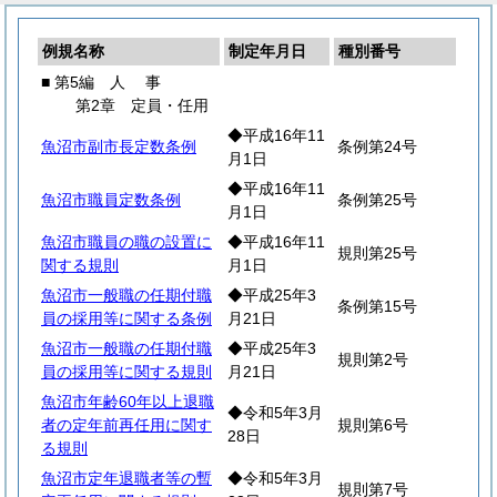
例規名称
制定年月日
種別番号
■ 第5編
人
事
第2章 定員・任用
◆平成16年11
魚沼市副市長定数条例
条例第24号
月1日
◆平成16年11
魚沼市職員定数条例
条例第25号
月1日
魚沼市職員の職の設置に
◆平成16年11
規則第25号
関する規則
月1日
魚沼市一般職の任期付職
◆平成25年3
条例第15号
員の採用等に関する条例
月21日
魚沼市一般職の任期付職
◆平成25年3
規則第2号
員の採用等に関する規則
月21日
魚沼市年齢60年以上退職
◆令和5年3月
者の定年前再任用に関す
規則第6号
28日
る規則
魚沼市定年退職者等の暫
◆令和5年3月
規則第7号