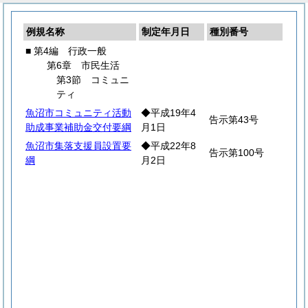
例規名称
制定年月日
種別番号
■ 第4編 行政一般
第6章 市民生活
第3節 コミュニ
ティ
魚沼市コミュニティ活動
◆平成19年4
告示第43号
助成事業補助金交付要綱
月1日
魚沼市集落支援員設置要
◆平成22年8
告示第100号
綱
月2日