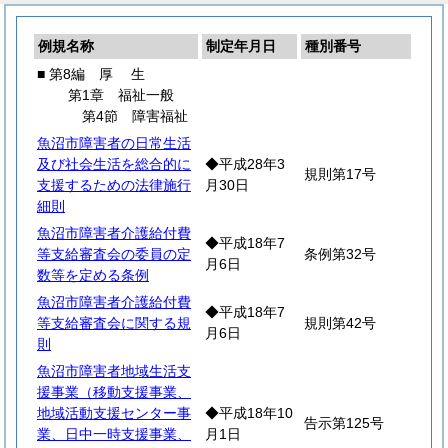
例規名称
制定年月日
種別番号
■ 第8編
厚
生
第1章 福祉一般
第4節 障害福祉
魚沼市障害者の日常生活
及び社会生活を総合的に
◆平成28年3
規則第17号
支援するための法律施行
月30日
細則
魚沼市障害者介護給付費
◆平成18年7
等支給審査会の委員の定
条例第32号
月6日
数等を定める条例
魚沼市障害者介護給付費
◆平成18年7
等支給審査会に関する規
規則第42号
月6日
則
魚沼市障害者地域生活支
援事業（移動支援事業、
地域活動支援センター事
◆平成18年10
告示第125号
業、日中一時支援事業、
月1日