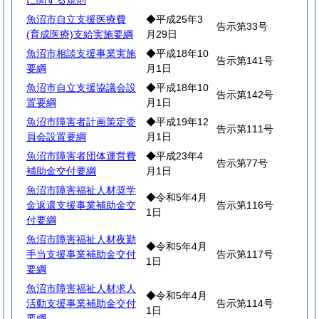
に関する規則
魚沼市自立支援医療費
◆平成25年3
告示第33号
(育成医療)支給実施要綱
月29日
魚沼市相談支援事業実施
◆平成18年10
告示第141号
要綱
月1日
魚沼市自立支援協議会設
◆平成18年10
告示第142号
置要綱
月1日
魚沼市障害者計画策定委
◆平成19年12
告示第111号
員会設置要綱
月1日
魚沼市障害者団体運営費
◆平成23年4
告示第77号
補助金交付要綱
月1日
魚沼市障害福祉人材奨学
◆令和5年4月
金返還支援事業補助金交
告示第116号
1日
付要綱
魚沼市障害福祉人材夜勤
◆令和5年4月
手当支援事業補助金交付
告示第117号
1日
要綱
魚沼市障害福祉人材求人
◆令和5年4月
活動支援事業補助金交付
告示第114号
1日
要綱