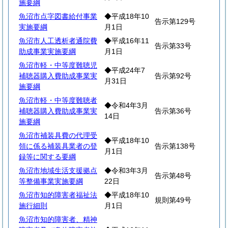
施要綱
魚沼市点字図書給付事業
◆平成18年10
告示第129号
実施要綱
月1日
魚沼市人工透析者通院費
◆平成16年11
告示第33号
助成事業実施要綱
月1日
魚沼市軽・中等度難聴児
◆平成24年7
補聴器購入費助成事業実
告示第92号
月31日
施要綱
魚沼市軽・中等度難聴者
◆令和4年3月
補聴器購入費助成事業実
告示第36号
14日
施要綱
魚沼市補装具費の代理受
◆平成18年10
領に係る補装具業者の登
告示第138号
月1日
録等に関する要綱
魚沼市地域生活支援拠点
◆令和3年3月
告示第48号
等整備事業実施要綱
22日
魚沼市知的障害者福祉法
◆平成18年10
規則第49号
施行細則
月1日
魚沼市知的障害者、精神