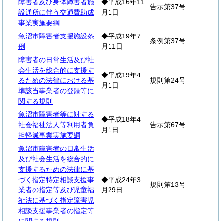
障害者及び身体障害者施
◆平成16年11
告示第37号
設通所に伴う交通費助成
月1日
事業実施要綱
魚沼市障害者支援施設条
◆平成19年7
条例第37号
例
月11日
障害者の日常生活及び社
会生活を総合的に支援す
◆平成19年4
るための法律における基
規則第24号
月1日
準該当事業者の登録等に
関する規則
魚沼市障害者等に対する
◆平成18年4
社会福祉法人等利用者負
告示第67号
月1日
担軽減事業実施要綱
魚沼市障害者の日常生活
及び社会生活を総合的に
支援するための法律に基
づく指定特定相談支援事
◆平成24年3
規則第13号
業者の指定等及び児童福
月29日
祉法に基づく指定障害児
相談支援事業者の指定等