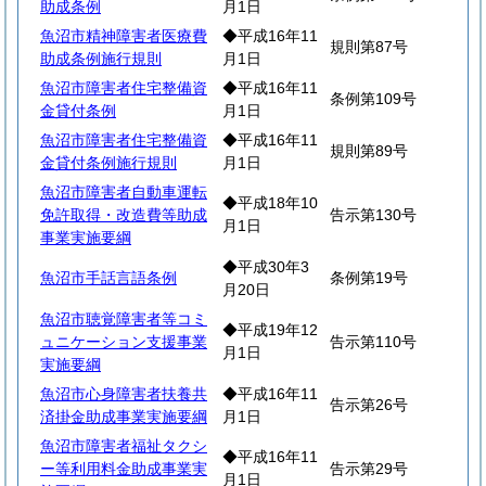
助成条例
月1日
魚沼市精神障害者医療費
◆平成16年11
規則第87号
助成条例施行規則
月1日
魚沼市障害者住宅整備資
◆平成16年11
条例第109号
金貸付条例
月1日
魚沼市障害者住宅整備資
◆平成16年11
規則第89号
金貸付条例施行規則
月1日
魚沼市障害者自動車運転
◆平成18年10
免許取得・改造費等助成
告示第130号
月1日
事業実施要綱
◆平成30年3
魚沼市手話言語条例
条例第19号
月20日
魚沼市聴覚障害者等コミ
◆平成19年12
ュニケーション支援事業
告示第110号
月1日
実施要綱
魚沼市心身障害者扶養共
◆平成16年11
告示第26号
済掛金助成事業実施要綱
月1日
魚沼市障害者福祉タクシ
◆平成16年11
ー等利用料金助成事業実
告示第29号
月1日