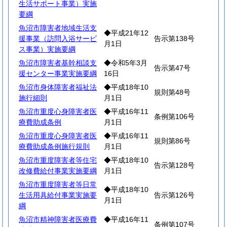
生活サポート事業）実施
要綱
魚沼市障害者地域生活支
◆平成21年12
援事業（訪問入浴サービ
告示第138号
月1日
ス事業）実施要綱
魚沼市障害者基幹相談支
◆令和5年3月
告示第47号
援センター事業実施要綱
16日
魚沼市身体障害者福祉法
◆平成18年10
規則第48号
施行細則
月1日
魚沼市重度心身障害者医
◆平成16年11
条例第106号
療費助成条例
月1日
魚沼市重度心身障害者医
◆平成16年11
規則第86号
療費助成条例施行規則
月1日
魚沼市重度障害者等住宅
◆平成18年10
告示第128号
改修費給付事業実施要綱
月1日
魚沼市重度障害者等日常
◆平成18年10
生活用具給付事業実施要
告示第126号
月1日
綱
魚沼市精神障害者医療費
◆平成16年11
条例第107号