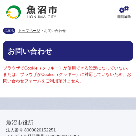
ペ
メ
ー
ニ
ジ
ュ
の
ー
先
を
トップページ
>
お問い合わせ
現在地
頭
飛
で
ば
本
す
し
お問い合わせ
文
。
て
本
文
ブラウザでCookie（クッキー）が使用できる設定になっていない、
へ
または、ブラウザがCookie（クッキー）に対応していないため、お
問い合わせフォームをご利用頂けません。
魚沼市役所
法人番号 8000020152251