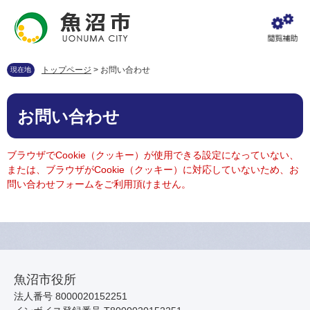
ペ
メ
ー
ニ
ジ
ュ
の
ー
先
を
トップページ
>
お問い合わせ
現在地
頭
飛
で
ば
本
す
し
お問い合わせ
文
。
て
本
文
ブラウザでCookie（クッキー）が使用できる設定になっていない、
へ
または、ブラウザがCookie（クッキー）に対応していないため、お
問い合わせフォームをご利用頂けません。
魚沼市役所
法人番号 8000020152251