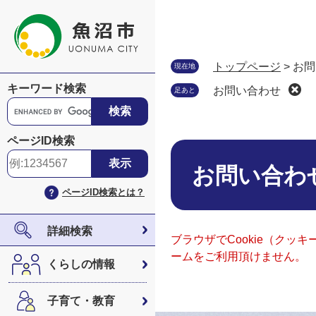
ペ
メ
ー
ニ
ジ
ュ
の
ー
トップページ
>
お問
現在地
先
を
キーワード検索
お問い合わせ
足あと
頭
飛
G
で
ば
o
す
し
o
ページID検索
。
て
本
g
本
文
l
お問い合わ
文
e
ページID検索とは？
へ
カ
ス
タ
詳細検索
ブラウザでCookie（ク
ム
ームをご利用頂けません。
検
くらしの情報
索
子育て・教育