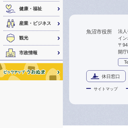
健康・福祉
産業・ビジネス
魚沼市役所
法人番
観光
インボ
〒9
開庁
市政情報
Te
休日窓口
サイトマップ