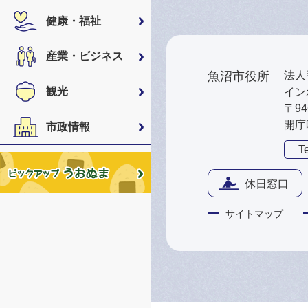
健康・福祉
産業・ビジネス
魚沼市役所
法人番
観光
インボ
〒9
開庁
市政情報
Te
休日窓口
サイトマップ