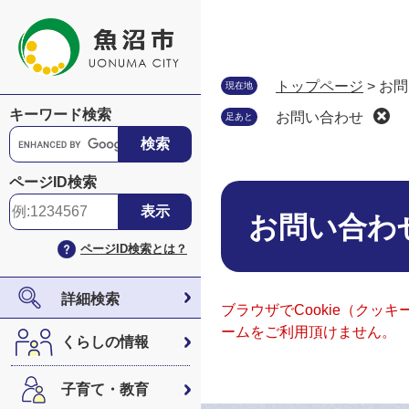
ペ
メ
ー
ニ
ジ
ュ
の
ー
トップページ
>
お問
現在地
先
を
キーワード検索
お問い合わせ
足あと
頭
飛
G
で
ば
o
す
し
o
ページID検索
。
て
本
g
本
文
l
お問い合わ
文
e
ページID検索とは？
へ
カ
ス
タ
詳細検索
ブラウザでCookie（ク
ム
ームをご利用頂けません。
検
くらしの情報
索
子育て・教育