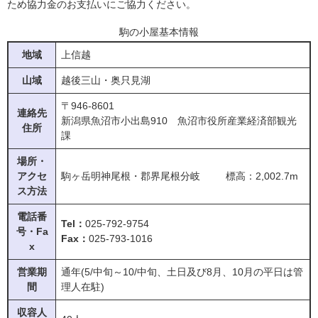
ため協力金のお支払いにご協力ください。
駒の小屋基本情報
地域
上信越
山域
越後三山・奥只見湖
〒946-8601
連絡先
新潟県魚沼市小出島910 魚沼市役所産業経済部観光
住所
課
場所・
アクセ
駒ヶ岳明神尾根・郡界尾根分岐 標高：2,002.7m
ス方法
電話番
Tel：
025-792-9754
号・Fa
Fax：
025-793-1016
x
営業期
通年(5/中旬～10/中旬、土日及び8月、10月の平日は管
間
理人在駐)
収容人