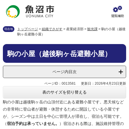
ペ
メ
ー
ニ
ジ
ュ
の
ー
先
を
トップページ
>
組織でさがす
>
産業経済部
>
観光課
>
駒の小屋（越後
現在地
頭
飛
駒ヶ岳避難小屋）
で
ば
す
し
本
。
て
駒の小屋（越後駒ヶ岳避難小屋）
文
本
文
へ
ページ内目次
ページID：0013581
更新日：2026年4月23日更新
表のサイズを切り替える
駒の小屋は越後駒ヶ岳の山頂付近にある避難小屋です。悪天候など
の非常時に登山者が避難・休憩するために開設している小屋です
が、シーズン中は土日を中心に管理人が滞在し、宿泊も可能です。
（
宿泊予約は承っていません。
）宿泊される際は、施設維持管理の