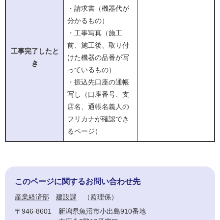
・請求書（機器代が
分かるもの）
・工事写真（施工
前、施工後、取り付
工事完了したと
けた機器の品番が写
き
っているもの）
​・振込先口座の通帳
写し（口座番号、支
店名、通帳名義人の
フリカナが確認でき
るページ）
このページに関するお問い合わせ先
産業経済部
建設課
監理係
〒946-8601
新潟県魚沼市小出島910番地