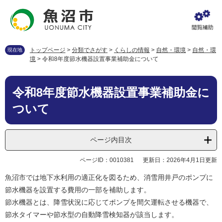
ペ
メ
ー
ニ
ジ
ュ
の
ー
先
を
トップページ
>
分類でさがす
>
くらしの情報
>
自然・環境
>
自然・環
現在地
頭
飛
境
>
令和8年度節水機器設置事業補助金について
で
ば
す
し
本
。
て
令和8年度節水機器設置事業補助金に
文
本
ついて
文
へ
ページ内目次
ページID：0010381
更新日：2026年4月1日更新
魚沼市では地下水利用の適正化を図るため、消雪用井戸のポンプに
節水機器を設置する費用の一部を補助します。
節水機器とは、降雪状況に応じてポンプを間欠運転させる機器で、
節水タイマーや節水型の自動降雪検知器が該当します。