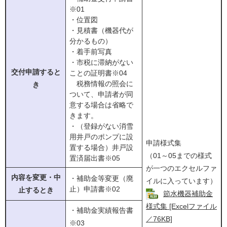
※01
・位置図
・見積書（機器代が
分かるもの）
・着手前写真
・市税に滞納がない
交付申請すると
ことの証明書※04
税務情報の照会に
き
ついて、申請者が同
意する場合は省略で
きます。
・（登録がない消雪
用井戸のポンプに設
申請様式集
置する場合）井戸設
（01～05までの様式
置済届出書※05
が一つのエクセルファ
内容を変更・中
・補助金等変更（廃
イルに入っています）
止）申請書※02
止するとき
節水機器補助金
様式集 [Excelファイル
・補助金実績報告書
／76KB]
※03