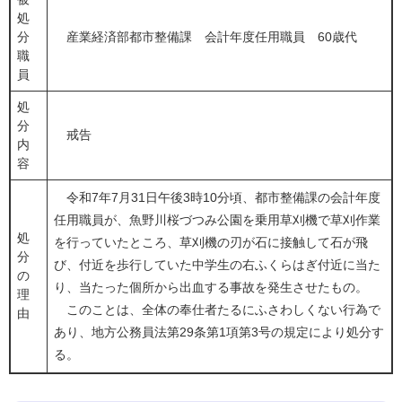
処
分
産業経済部都市整備課 会計年度任用職員 60歳代
職
員
処
分
戒告
内
容
令和7年7月31日午後3時10分頃、都市整備課の会計年度
任用職員が、魚野川桜づつみ公園を乗用草刈機で草刈作業
処
を行っていたところ、草刈機の刃が石に接触して石が飛
分
び、付近を歩行していた中学生の右ふくらはぎ付近に当た
の
り、当たった個所から出血する事故を発生させたもの。
理
このことは、全体の奉仕者たるにふさわしくない行為で
由
あり、地方公務員法第29条第1項第3号の規定により処分す
る。