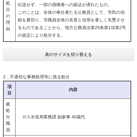
処
伝送せず、一部の債権者への振込が遅れたもの。
分
このことは、全体の奉仕者たる公務員として、市民の信
の
頼を裏切り、市職員全体の名誉と信用を著しく失墜させ
理
るものであることから、地方公務員法第29条第1項第2号
由
の規定により処分する。
表のサイズを切り替える
2．不適切な事務処理等に係る処分
項
内容
目
被
処
分
ガス水道局業務課 副参事 40歳代
職
員