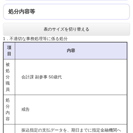
処分内容等
表のサイズを切り替える
1．不適切な事務処理等に係る処分
項
内容
目
被
処
分
会計課 副参事 50歳代
職
員
処
分
戒告
内
容
振込指定の支払データを、期日までに指定金融機関へ