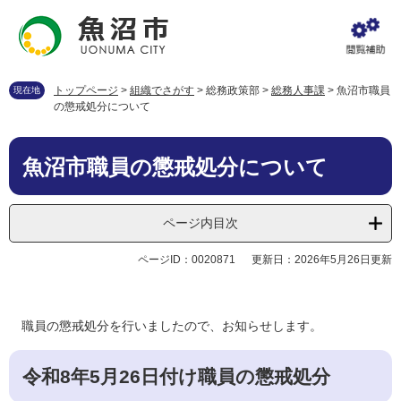
ペ
メ
ー
ニ
ジ
ュ
の
ー
先
を
トップページ
>
組織でさがす
>
総務政策部
>
総務人事課
>
魚沼市職員
現在地
頭
飛
の懲戒処分について
で
ば
す
し
本
。
て
魚沼市職員の懲戒処分について
文
本
文
へ
ページ内目次
ページID：0020871
更新日：2026年5月26日更新
職員の懲戒処分を行いましたので、お知らせします。
令和8年5月26日付け職員の懲戒処分