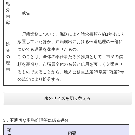
処
分
戒告
内
容
戸籍業務について、郵送による請求書類を約1年あまり
放置していたほか、戸籍届出における伝送処理の一部に
処
ついても遅延を発生させたもの。
分
の
このことは、全体の奉仕者たる公務員として、市民の信
理
頼を裏切り、市職員全体の名誉と信用を著しく失墜させ
由
るものであることから、地方公務員法第29条第1項第2号
の規定により処分する。
表のサイズを切り替える
3．不適切な事務処理等に係る処分
項
内容