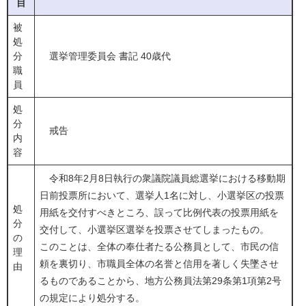
目
被
処
分
選挙管理委員会 書記 40歳代
職
員
処
分
戒告
内
容
令和8年2月8日執行の衆議院議員総選挙における移動期
日前投票所において、選挙人1名に対し、小選挙区の投票
処
用紙を交付すべきところ、誤って比例代表の投票用紙を
分
交付して、小選挙区選挙を投票させてしまったもの。
の
このことは、全体の奉仕者たる公務員として、市民の信
理
頼を裏切り、市職員全体の名誉と信用を著しく失墜させ
由
るものであることから、地方公務員法第29条第1項第2号
の規定により処分する。