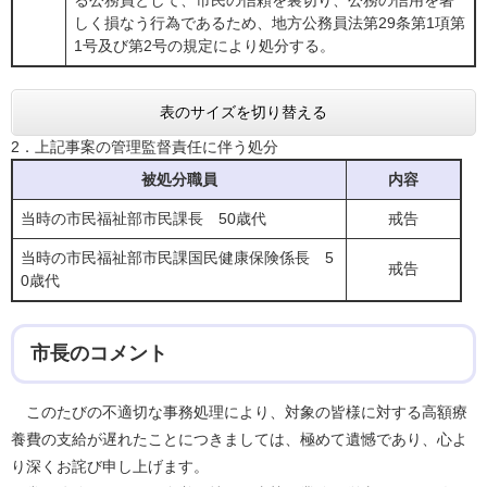
る公務員として、市民の信頼を裏切り、公務の信用を著
しく損なう行為であるため、地方公務員法第29条第1項第
1号及び第2号の規定により処分する。
表のサイズを切り替える
2．上記事案の管理監督責任に伴う処分
被処分職員
内容
当時の市民福祉部市民課長 50歳代
戒告
当時の市民福祉部市民課国民健康保険係長 5
戒告
0歳代
市長のコメント
このたびの不適切な事務処理により、対象の皆様に対する高額療
養費の支給が遅れたことにつきましては、極めて遺憾であり、心よ
り深くお詫び申し上げます。