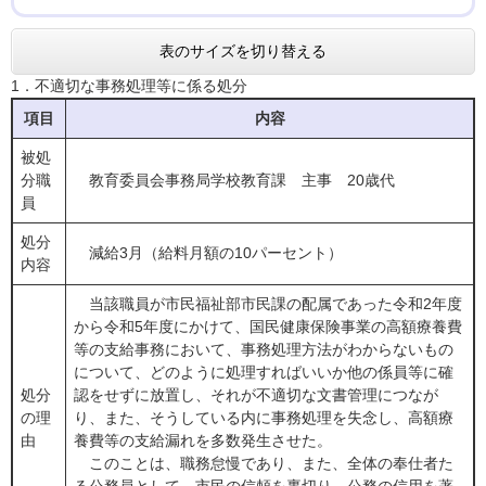
表のサイズを切り替える
1．不適切な事務処理等に係る処分
項目
内容
被処
分職
教育委員会事務局学校教育課 主事 20歳代
員
処分
減給3月（給料月額の10パーセント）
内容
当該職員が市民福祉部市民課の配属であった令和2年度
から令和5年度にかけて、国民健康保険事業の高額療養費
等の支給事務において、事務処理方法がわからないもの
について、どのように処理すればいいか他の係員等に確
処分
認をせずに放置し、それが不適切な文書管理につなが
の理
り、また、そうしている内に事務処理を失念し、高額療
由
養費等の支給漏れを多数発生させた。
このことは、職務怠慢であり、また、全体の奉仕者た