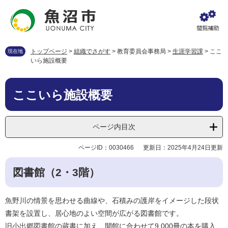
ペ
メ
ー
ニ
ジ
ュ
の
ー
先
を
トップページ
>
組織でさがす
>
教育委員会事務局
>
生涯学習課
>
ここ
現在地
頭
飛
いら施設概要
で
ば
す
し
本
。
て
ここいら施設概要
文
本
文
へ
ページ内目次
ページID：0030466
更新日：2025年4月24日更新
図書館（2・3階）
魚野川の情景を思わせる曲線や、石積みの護岸をイメージした段状
書架を設置し、居心地のよい空間が広がる図書館です。
旧小出郷図書館の蔵書に加え、開館に合わせて9,000冊の本を購入