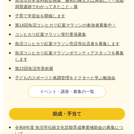
魚沼市歴史資料館企画展 最初の縄文人は洞窟に？－黒姫
洞窟遺跡でわかってきたこと－展
子育て学習会を開催します
第14回魚沼コシヒカリ紅葉マラソンの参加者募集中！
コシヒカリ紅葉マラソン実行委員募集
魚沼コシヒカリ紅葉マラソン売店等出店者を募集します
魚沼コシヒカリ紅葉マラソンボランティアスタッフを募集
します
第22回魚沼市美術展
子どものスポーツと体調管理をドクターと学ぶ勉強会
イベント・講座・募集の一覧
助成・手当て
令和8年度 魚沼市伝統文化芸能育成事業補助金の募集につ
いて