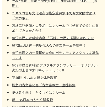
令和8年度 魚沼市歴史資料館－年間講座のご案内－（後
期）
ユネスコ無形文化遺産国指定重要無形民俗文化財盆踊り
「大の阪」
宮柊二記念館とコラボ！はぐルームで【子育て短歌】に参
加してみませんか？
魚沼市歴史資料館講座 「石峠」の歴史 延期のお知らせ
第72回堀之内一周駅伝大会の参加チーム募集中！
魚沼市堀之内一周駅伝大会のボランティアスタッフを募集
します
魚沼市歴史資料館 デジタルスタンプラリー オリジナル
火焔型土器御朱印をゲットしよう!!
第19回 うおぬま縄文体験教室
堀之内古文書の会「古文書教室」生徒募集
夏休み企画！ ちくちくはぐルーム
新・BS日本のうた公開収録