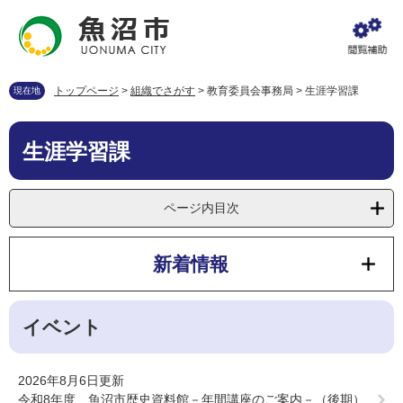
ペ
メ
ー
ニ
ジ
ュ
の
ー
先
を
トップページ
>
組織でさがす
>
教育委員会事務局
>
生涯学習課
現在地
頭
飛
で
ば
本
す
し
生涯学習課
文
。
て
本
文
ページ内目次
へ
新着情報
イベント
2026年8月6日更新
令和8年度 魚沼市歴史資料館－年間講座のご案内－（後期）