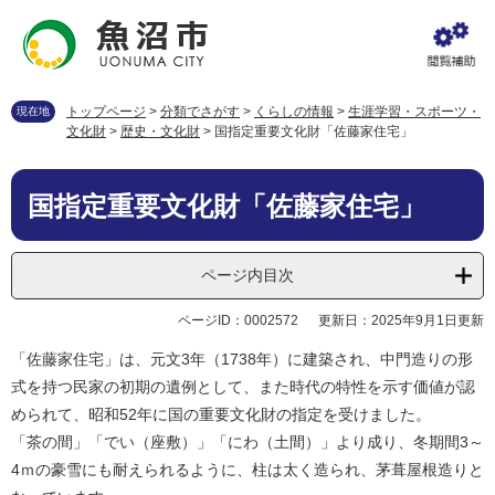
ペ
メ
ー
ニ
ジ
ュ
の
ー
先
を
トップページ
>
分類でさがす
>
くらしの情報
>
生涯学習・スポーツ・
現在地
頭
飛
文化財
>
歴史・文化財
>
国指定重要文化財「佐藤家住宅」
で
ば
す
し
本
。
て
国指定重要文化財「佐藤家住宅」
文
本
文
へ
ページ内目次
ページID：0002572
更新日：2025年9月1日更新
「佐藤家住宅」は、元文3年（1738年）に建築され、中門造りの形
式を持つ民家の初期の遺例として、また時代の特性を示す価値が認
められて、昭和52年に国の重要文化財の指定を受けました。
「茶の間」「でい（座敷）」「にわ（土間）」より成り、冬期間3～
4ｍの豪雪にも耐えられるように、柱は太く造られ、茅葺屋根造りと