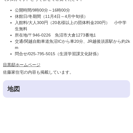
公開時間/9時00分～16時00分
休館日/冬期間（11月4日～4月中旬頃）
入館料/大人300円（20名様以上の団体料金200円） 小中学
生無料
所在地/〒946-0226 魚沼市大倉1273番地1
交通/関越自動車道魚沼ICから車20分、JR越後須原駅から約2k
m
問合せ/025-795-5015（生涯学習課文化財係）
目黒邸ホームページ
佐藤家住宅の内容も掲載しています。
地図