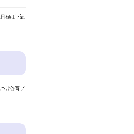
催日程は下記
気づけ啓育プ