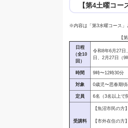
【第4土曜コース
※内容は「第3水曜コース」
【第
日程
令和8年6月27日
（全10
日、2月27日（9
回）
時間
9時〜12時30分
対象
0歳児〜思春期頃
定員
6名（3名以上で
【魚沼市民の方】2
受講料
【市外在住の方】3