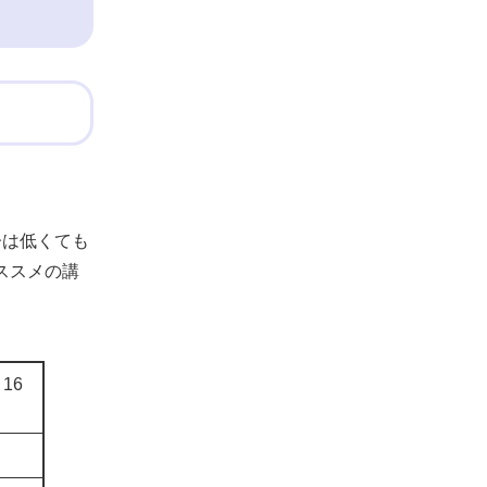
齢は低くても
ススメの講
16