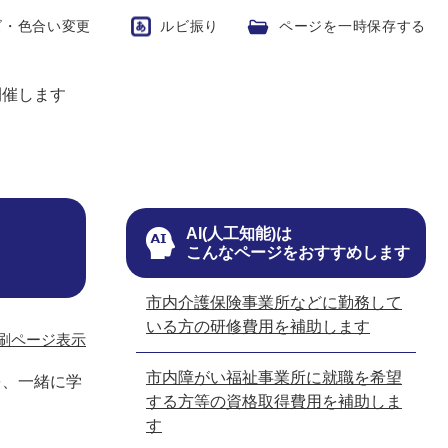
ズ・色合い変更
ルビ振り
ページを一時保存する
開催します
AI(人工知能)は
こんなページをおすすめします
市内介護保険事業所などに勤務して
いる方の研修費用を補助します
刷ページ表示
市内障がい福祉事業所に就職を希望
を、一緒に学
する方等の資格取得費用を補助しま
す