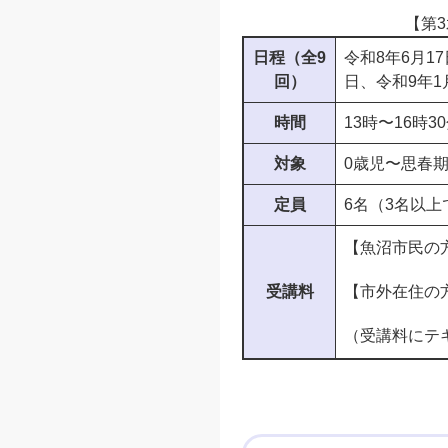
【第3
日程（全9
令和8年6月17
回）
日、令和9年1
時間
13時〜16時3
対象
0歳児〜思春
定員
6名（3名以上
【魚沼市民の方
受講料
【市外在住の方
（受講料にテ