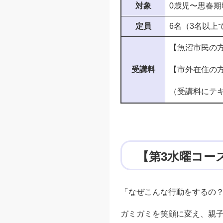
対象
0歳児〜思春期
定員
6名（3名以上
【魚沼市民の方】
受講料
【市外在住の方】
（受講料にテ
【第3水曜コース
「なぜこんな行動をするの
ガミガミを笑顔に変え、親