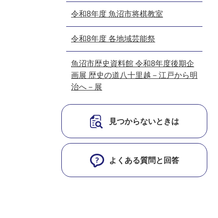
令和8年度 魚沼市将棋教室
令和8年度 各地域芸能祭
魚沼市歴史資料館 令和8年度後期企
画展 歴史の道八十里越－江戸から明
治へ－展
見つからないときは
よくある質問と回答