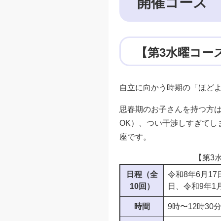
開催コース
【第3水曜コー
自立に向かう時期の「ほど
思春期のお子さんを持つ方
OK）、つい干渉しすぎてし
座です。
【第3
日程（全
令和8年6月17
10回）
日、令和9年1月
時間
9時〜12時30