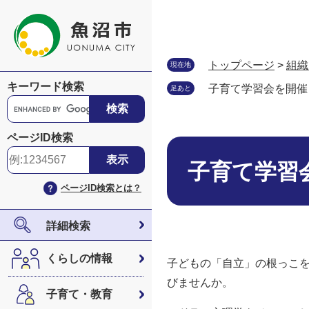
ペ
メ
ー
ニ
ジ
ュ
の
ー
トップページ
>
組織
現在地
先
を
キーワード検索
子育て学習会を開催
足あと
頭
飛
G
で
ば
o
す
し
o
ページID検索
。
て
本
g
本
文
l
子育て学習
文
e
ページID検索とは？
へ
カ
ス
タ
詳細検索
ム
検
くらしの情報
子どもの「自立」の根っこ
索
びませんか。
子育て・教育