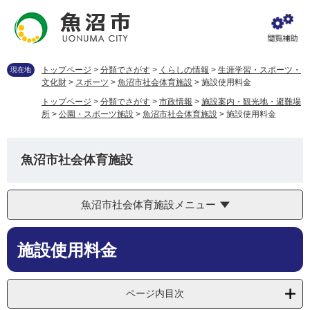
ペ
メ
ー
ニ
ジ
ュ
の
ー
先
を
トップページ
>
分類でさがす
>
くらしの情報
>
生涯学習・スポーツ・
現在地
頭
飛
文化財
>
スポーツ
>
魚沼市社会体育施設
>
施設使用料金
で
ば
トップページ
>
分類でさがす
>
市政情報
>
施設案内・観光地・避難場
す
し
所
>
公園・スポーツ施設
>
魚沼市社会体育施設
>
施設使用料金
。
て
本
文
魚沼市社会体育施設
へ
魚沼市社会体育施設メニュー
本
施設使用料金
文
ページ内目次