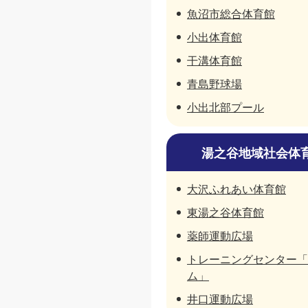
魚沼市総合体育館
小出体育館
干溝体育館
青島野球場
小出北部プール
湯之谷地域社会体
大沢ふれあい体育館
東湯之谷体育館
薬師運動広場
トレーニングセンター「
ム」
井口運動広場