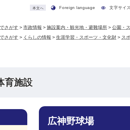
Foreign language
文字サイ
本文へ
でさがす
>
市政情報
>
施設案内・観光地・避難場所
>
公園・
でさがす
>
くらしの情報
>
生涯学習・スポーツ・文化財
>
ス
体育施設
本
文
広神野球場