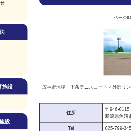
せ
ページID
法
育施設
広神野球場・下条テニスコート
＜外部リン
〒946-0115
住所
新潟県魚沼市
施設
Tel
025-799-34