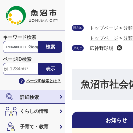
ペ
メ
ー
ニ
ジ
ュ
の
ー
トップページ
>
分類
現在地
先
を
キーワード検索
トップページ
>
分類
頭
飛
G
で
ば
広神野球場
足あと
o
す
し
o
ページID検索
。
て
g
本
l
文
e
ページID検索とは？
魚沼市社会
へ
カ
ス
タ
詳細検索
ム
検
くらしの情報
索
お知らせ
子育て・教育