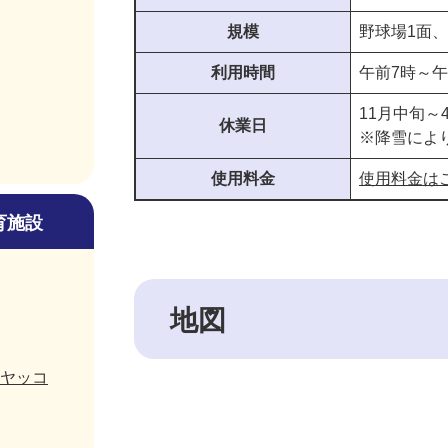
規模
野球場1面
利用時間
午前7時～午
11月中旬～
休業日
※降雪によ
使用料金
使用料金は
育施設
地図
ヤッコ