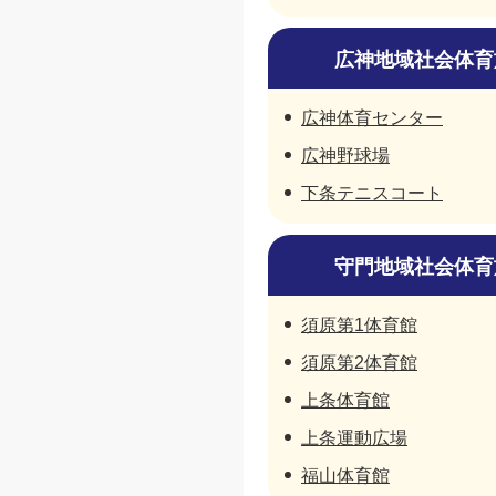
広神地域社会体育
広神体育センター
広神野球場
下条テニスコート
守門地域社会体育
須原第1体育館
須原第2体育館
上条体育館
上条運動広場
福山体育館