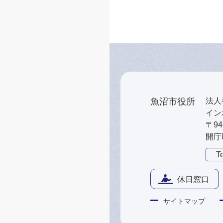
魚沼市役所
法人番
インボ
〒9
開庁
Te
休日窓口
サイトマップ