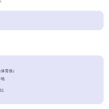
き
会体育係
番地
61