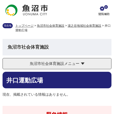
ペ
メ
ー
ニ
ジ
ュ
の
ー
先
を
トップページ
>
魚沼市社会体育施設
>
湯之谷地域社会体育施設
>
井口
現在地
頭
飛
運動広場
で
ば
す
し
。
て
魚沼市社会体育施設
本
文
へ
魚沼市社会体育施設メニュー
本
井口運動広場
文
現在、掲載されている情報はありません。