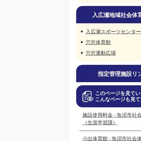
入広瀬地域社会体
入広瀬スポーツセンター
穴沢体育館
穴沢運動広場
指定管理施設リ
このページを見てい
こんなページも見て
施設使用料金 - 魚沼市社
（生涯学習課）
小出体育館 - 魚沼市社会