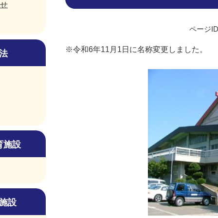
せ
ページID
※令和6年11月1日に名称変更しました。
法
育施設
施設