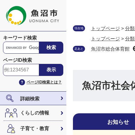
ペ
メ
ー
ニ
ジ
ュ
の
ー
トップページ
>
分類
現在地
先
を
キーワード検索
トップページ
>
分類
頭
飛
G
で
ば
魚沼市総合体育館
足あと
o
す
し
o
ページID検索
。
て
g
本
l
文
e
ページID検索とは？
魚沼市社会
へ
カ
ス
タ
詳細検索
ム
検
くらしの情報
索
お知らせ
子育て・教育