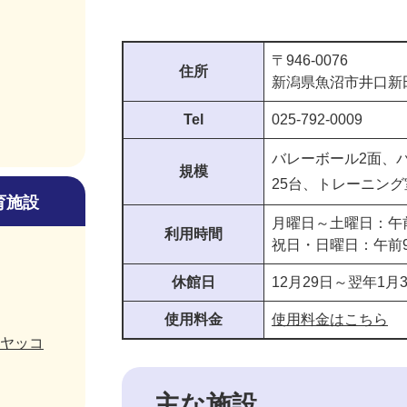
〒946-0076
住所
新潟県魚沼市井口新田
Tel
025-792-0009
バレーボール2面、
規模
25台、トレーニン
育施設
月曜日～土曜日：午前
利用時間
祝日・日曜日：午前
休館日
12月29日～翌年1月
使用料金
使用料金はこちら
ヤッコ
主な施設