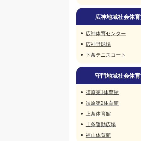
広神地域社会体育
広神体育センター
広神野球場
下条テニスコート
守門地域社会体育
須原第1体育館
須原第2体育館
上条体育館
上条運動広場
福山体育館