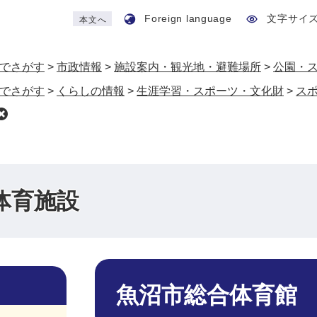
Foreign language
文字サイ
本文へ
でさがす
>
市政情報
>
施設案内・観光地・避難場所
>
公園・
でさがす
>
くらしの情報
>
生涯学習・スポーツ・文化財
>
ス
体育施設
本
文
魚沼市総合体育館