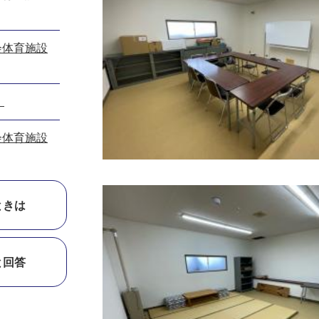
会体育施設
）
会体育施設
ときは
と回答