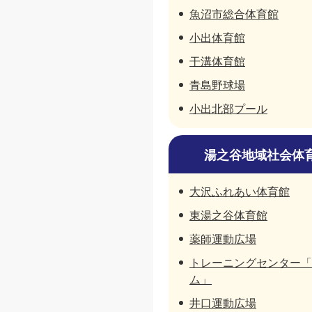
魚沼市総合体育館
小出体育館
干溝体育館
青島野球場
小出北部プール
湯之谷地域社会体
大沢ふれあい体育館
東湯之谷体育館
薬師運動広場
トレーニングセンター「
ム」
井口運動広場