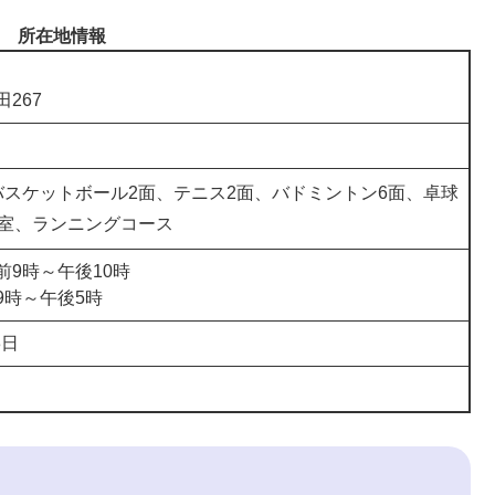
所在地情報
267
バスケットボール2面、テニス2面、バドミントン6面、卓球
グ室、ランニングコース
9時～午後10時
9時～午後5時
3日