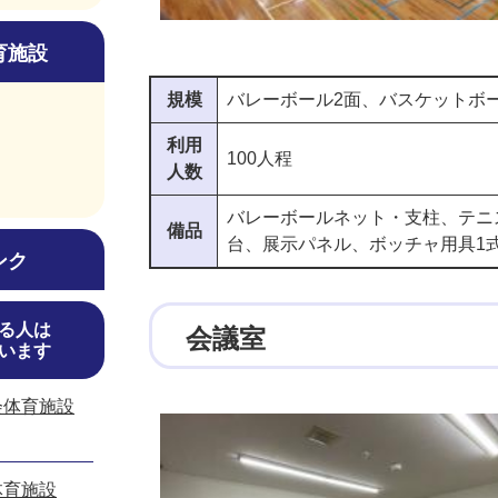
育施設
規模
バレーボール2面、バスケットボー
利用
100人程
人数
バレーボールネット・支柱、テニ
備品
台、展示パネル、ボッチャ用具1
ンク
る人は
会議室
います
会体育施設
体育施設