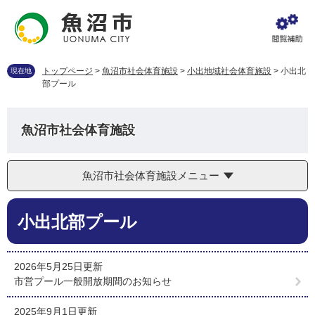
ペ
メ
ー
ニ
ジ
ュ
の
ー
先
を
トップページ
>
魚沼市社会体育施設
>
小出地域社会体育施設
>
小出北
現在地
頭
飛
部プール
で
ば
す
し
。
て
魚沼市社会体育施設
本
文
へ
魚沼市社会体育施設メニュー
本
小出北部プール
文
2026年5月25日更新
市営プール一般開放期間のお知らせ
2025年9月1日更新