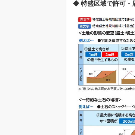
◆
特盛区域で許可・