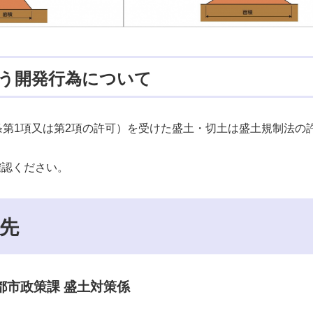
う開発行為について
条第1項又は第2項の許可）を受けた盛土・切土は盛土規制法の
確認ください。
先
都市政策課 盛土対策係