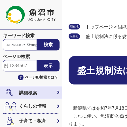
ペ
メ
ー
ニ
ジ
ュ
の
ー
トップページ
>
組織
現在地
先
を
キーワード検索
盛土規制法に係る規
足あと
頭
飛
G
で
ば
o
す
し
o
ページID検索
。
て
本
g
本
文
l
盛土規制法
文
e
ページID検索とは？
へ
カ
ス
タ
詳細検索
ム
検
くらしの情報
新潟県では令和7年7月18
索
これに伴い、魚沼市全域は
子育て・教育
ります。