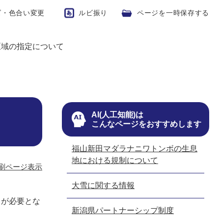
ズ・色合い変更
ルビ振り
ページを一時保存する
区域の指定について
AI(人工知能)は
こんなページをおすすめします
福山新田マダラナニワトンボの生息
地における規制について
刷ページ表示
大雪に関する情報
出が必要とな
新潟県パートナーシップ制度