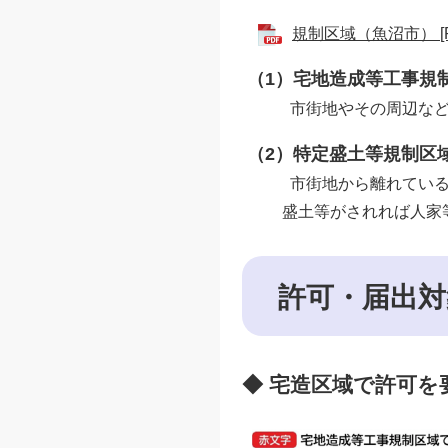
規制区域（魚沼市） [P
（1）宅地造成等工事規
市街地やその周辺など、
（2）特定盛土等規制区
市街地から離れているが
盛土等がされれば人家等
許可・届出
◆ 宅造区域で許可を