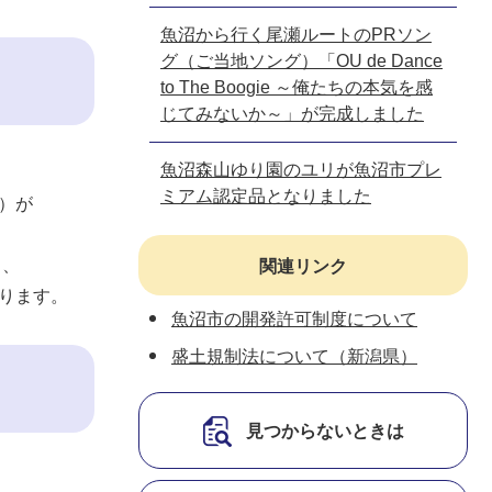
魚沼から行く尾瀬ルートのPRソン
グ（ご当地ソング）「OU de Dance
to The Boogie ～俺たちの本気を感
じてみないか～」が完成しました
魚沼森山ゆり園のユリが魚沼市プレ
ミアム認定品となりました
）が
し、
関連リンク
ります。
魚沼市の開発許可制度について
盛土規制法について（新潟県）
見つからないときは