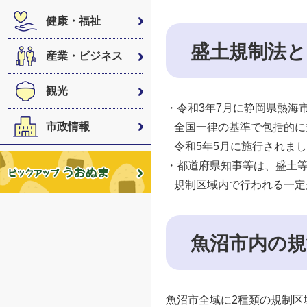
健康・福祉
盛土規制法と
産業・ビジネス
観光
・令和3年7月に静岡県熱海
市政情報
全国一律の基準で包括的に
令和5年5月に施行されま
・都道府県知事等は、盛土
規制区域内で行われる一定
魚沼市内の
魚沼市全域に2種類の規制区