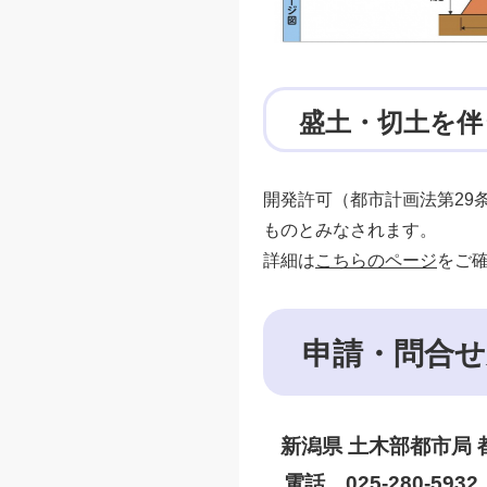
盛土・切土を伴
開発許可（都市計画法第29
ものとみなされます。
詳細は
こちらのページ
をご
申請・問合せ
新潟県 土木部都市局 
電話 025-280-5932