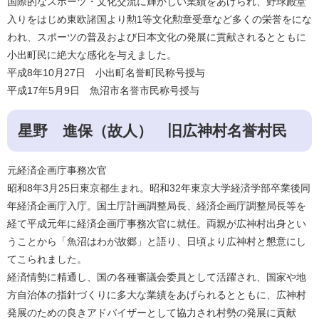
国際的なスポーツ・文化交流に輝かしい業績をあげられ、野球殿堂
入りをはじめ東欧諸国より勲1等文化勲章受章など多くの栄誉をにな
われ、スポーツの普及および日本文化の発展に貢献されるとともに
小出町民に絶大な感化を与えました。
平成8年10月27日 小出町名誉町民称号授与
平成17年5月9日 魚沼市名誉市民称号授与
星野 進保（故人） 旧広神村名誉村民
元経済企画庁事務次官
昭和8年3月25日東京都生まれ。昭和32年東京大学経済学部卒業後同
年経済企画庁入庁。国土庁計画調整局長、経済企画庁調整局長等を
経て平成元年に経済企画庁事務次官に就任。両親が広神村出身とい
うことから「魚沼はわが故郷」と語り、日頃より広神村と懇意にし
てこられました。
経済情勢に精通し、国の各種審議会委員として活躍され、国家や地
方自治体の指針づくりに多大な業績をあげられるとともに、広神村
発展のための良きアドバイザーとして協力され村勢の発展に貢献