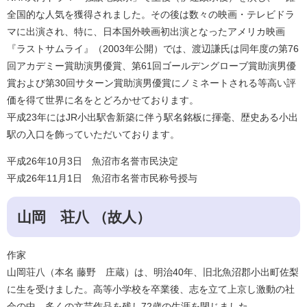
全国的な人気を獲得されました。その後は数々の映画・テレビドラ
マに出演され、特に、日本国外映画初出演となったアメリカ映画
『ラストサムライ』（2003年公開）では、渡辺謙氏は同年度の第76
回アカデミー賞助演男優賞、第61回ゴールデングローブ賞助演男優
賞および第30回サターン賞助演男優賞にノミネートされる等高い評
価を得て世界に名をとどろかせております。
平成23年にはJR小出駅舎新築に伴う駅名銘板に揮毫、歴史ある小出
駅の入口を飾っていただいております。
平成26年10月3日 魚沼市名誉市民決定
平成26年11月1日 魚沼市名誉市民称号授与
山岡 荘八 （故人）
作家
山岡荘八（本名 藤野 庄蔵）は、明治40年、旧北魚沼郡小出町佐梨
に生を受けました。高等小学校を卒業後、志を立て上京し激動の社
会の中、多くの文芸作品を残し72歳の生涯を閉じました。