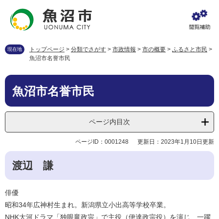
ペ
メ
ー
ニ
ジ
ュ
の
ー
先
を
トップページ
>
分類でさがす
>
市政情報
>
市の概要
>
ふるさと市民
>
現在地
頭
飛
魚沼市名誉市民
で
ば
す
し
本
。
て
魚沼市名誉市民
文
本
文
へ
ページ内目次
ページID：0001248
更新日：2023年1月10日更新
渡辺 謙
俳優
昭和34年広神村生まれ。新潟県立小出高等学校卒業。
NHK大河ドラマ「独眼竜政宗」で主役（伊達政宗役）を演じ、一躍