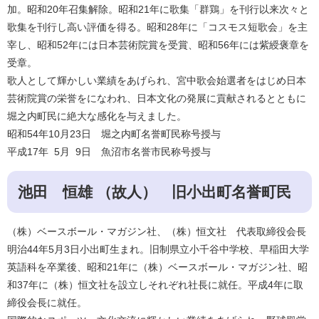
加。昭和20年召集解除。昭和21年に歌集「群鶏」を刊行以来次々と
歌集を刊行し高い評価を得る。昭和28年に「コスモス短歌会」を主
宰し、昭和52年には日本芸術院賞を受賞、昭和56年には紫綬褒章を
受章。
歌人として輝かしい業績をあげられ、宮中歌会始選者をはじめ日本
芸術院賞の栄誉をになわれ、日本文化の発展に貢献されるとともに
堀之内町民に絶大な感化を与えました。
昭和54年10月23日 堀之内町名誉町民称号授与
平成17年 5月 9日 魚沼市名誉市民称号授与
池田 恒雄 （故人） 旧小出町名誉町民
（株）ベースボール・マガジン社、（株）恒文社 代表取締役会長
明治44年5月3日小出町生まれ。旧制県立小千谷中学校、早稲田大学
英語科を卒業後、昭和21年に（株）ベースボール・マガジン社、昭
和37年に（株）恒文社を設立しそれぞれ社長に就任。平成4年に取
締役会長に就任。