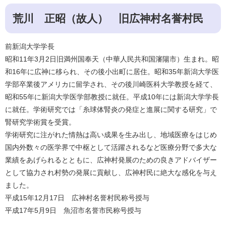
荒川 正昭（故人） 旧広神村名誉村民
前新潟大学学長
昭和11年3月2日旧満州国奉天（中華人民共和国瀋陽市）生まれ。昭
和16年に広神に移られ、その後小出町に居住。昭和35年新潟大学医
学部卒業後アメリカに留学され、その後川崎医科大学教授を経て、
昭和55年に新潟大学医学部教授に就任。平成10年には新潟大学学長
に就任。学術研究では「糸球体腎炎の発症と進展に関する研究」で
腎研究学術賞を受賞。
学術研究に注がれた情熱は高い成果を生み出し、地域医療をはじめ
国内外数々の医学界で中枢として活躍されるなど医療分野で多大な
業績をあげられるとともに、広神村発展のための良きアドバイザー
として協力され村勢の発展に貢献し、広神村民に絶大な感化を与え
ました。
平成15年12月17日 広神村名誉村民称号授与
平成17年5月9日 魚沼市名誉市民称号授与