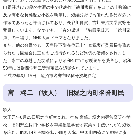
山岡荘八は72歳の生涯の中で代表作「徳川家康」をはじめ十数編に
及ぶ有名な長編歴史小説を執筆し、短編分野でも優れた作品が多い
作家であったと評価されており、長谷川伸賞、吉川栄治文学賞等を
受賞しています。なかでも、「春の坂道」「独眼竜政宗」「徳川家
康」の三編は、NHK大河ドラマとなりました。
また、他の分野でも、天皇陛下御在位五十年奉祝実行委員長を務め
られたり園遊会に三回もご招待されるなど異例の活躍をされまし
た。永年の卓越した功績により昭和48年に紫綬褒章を受章し、昭和
53年には従四位勲二等瑞宝章を追贈されています。
平成22年6月15日 魚沼市名誉市民称号授与決定
宮 柊二 （故人） 旧堀之内町名誉町民
歌人
大正元年8月23日堀之内町生まれ。本名 宮肇。堀之内尋常高等小学
校、旧制県立長岡中学校を卒業後進学せず家業を手伝いながら短歌
を詠む。昭和14年召集令状が届き入隊。中国山西省にて戦闘に参