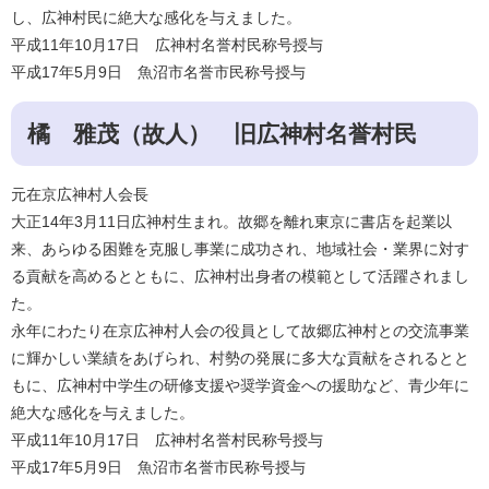
し、広神村民に絶大な感化を与えました。
平成11年10月17日 広神村名誉村民称号授与
平成17年5月9日 魚沼市名誉市民称号授与
橘 雅茂（故人） 旧広神村名誉村民
元在京広神村人会長
大正14年3月11日広神村生まれ。故郷を離れ東京に書店を起業以
来、あらゆる困難を克服し事業に成功され、地域社会・業界に対す
る貢献を高めるとともに、広神村出身者の模範として活躍されまし
た。
永年にわたり在京広神村人会の役員として故郷広神村との交流事業
に輝かしい業績をあげられ、村勢の発展に多大な貢献をされるとと
もに、広神村中学生の研修支援や奨学資金への援助など、青少年に
絶大な感化を与えました。
平成11年10月17日 広神村名誉村民称号授与
平成17年5月9日 魚沼市名誉市民称号授与